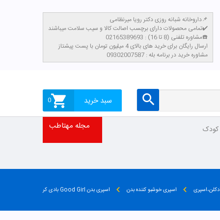
داروخانه شبانه روزی دکتر رویا میرنظامی📌
تمامی محصولات دارای برچسب اصالت کالا و سیب سلامت میباشند✔️
مشاوره تلفنی (8 تا 16) : 02165389693☎️
​ارسال رایگان برای خرید های بالای 4 میلیون تومان با پست پیشتاز
مشاوره خرید در برنامه بله : 09302007587
سبد خرید
0
مجله مهتاطب
 کودک
دکلن،اسپری
اسپری خوشبو کننده بدن
اسپری بدن Good Girl بادی کر