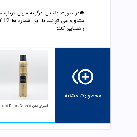
☎️در صورت دا
شتن
هرگونه سوال درباره خ
مشاوره می توانید با این شماره ها 09358343612 / 02165389693
راهنمایی کنند.
محصولات مشابه
اسپری بدن Tom Ford Black Orchid