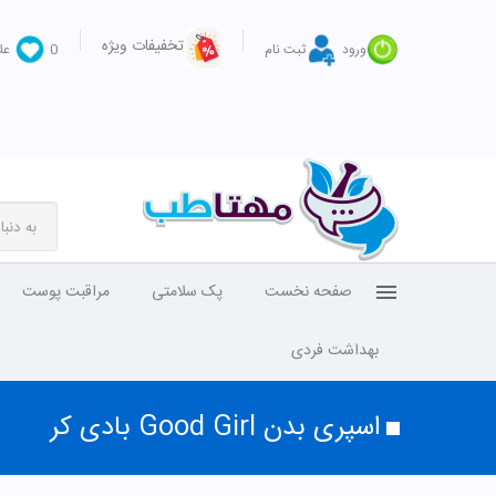
تخفیفات ویژه
ورود
ثبت نام
0
عل
صفحه نخست
پک سلامتی
مراقبت پوست
بهداشت فردی
اسپری بدن Good Girl بادی کر