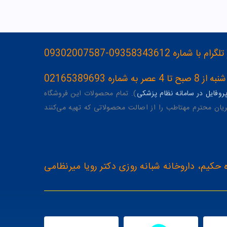
093583436-09302007587
ه 02165389693
وفایل در سامانه نظام پزشکی
). تمام محصولات این فروشگاه
یان محترم مهتاطب را از اصالت محصولاتی که تهیه می‌کنند
 حکیم، داروخانه شبانه روزی دکتر رویا میرنظامی