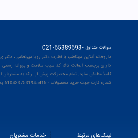
021-65389693
-
سوالات متداول
داروخانه آنلاین مهتاطب با نظارت دکتر رویا میرنظامی، دکترای حرفه‌ای دار
دارای برچسب اصالت کالا، کد سیب سلامت و پروانه رسمی از 
کاملاً مطمئن سازد. تمام محصولات پیش از ارائه به مشتریان 
شماره کارت جهت خرید محصولات : 6104337531945416 به نام رویا میرنظامی
لینک‌های مرتبط
خدمات مشتریان