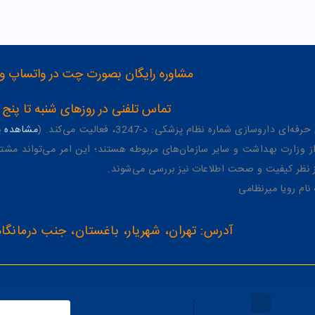
مشاوره رایگان بصورت چت در واتساپ و تلگرام با شماره 12
تماس تلفنی در روزهای شنبه تا پنج شنبه از 8 صبح تا 4 عصر به شمار
وسازی شماره نظام پزشکی: د-3247، فعالیت می‌کند. (
مشاهده پر
وزارت بهداشت و سایر سازمان‌های مربوطه هستند؛ این امر می‌تواند مشتر
از نظر کیفیت و صحت اطلاعات نیز بررسی می‌شوند.
آدرس: تهران، شهریار، باغستان، جنب درمانگاه