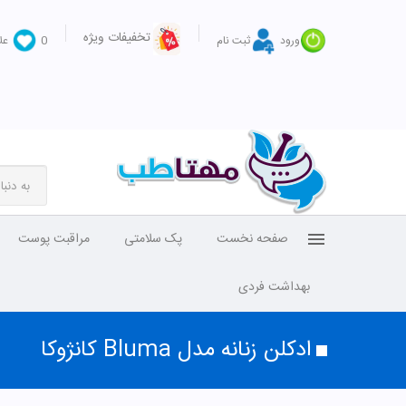
تخفیفات ویژه
ورود
ثبت نام
0
عل
صفحه نخست
پک سلامتی
مراقبت پوست
بهداشت فردی
ادکلن زنانه مدل Bluma کانژوکا