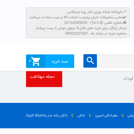
داروخانه شبانه روزی دکتر رویا میرنظامی📌
تمامی محصولات دارای برچسب اصالت کالا و سیب سلامت میباشند✔️
مشاوره تلفنی (8 تا 16) : 02165389693☎️
​ارسال رایگان برای خرید های بالای 4 میلیون تومان با پست پیشتاز
مشاوره خرید در برنامه بله : 09302007587
سبد خرید
0
مجله مهتاطب
 کودک
ایشی
عطر،ادکلن،اسپری
ادکلن
ادکلن زنانه مدل Bluma کانژوکا