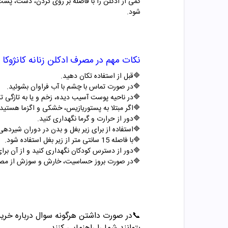
کمی از ادکلن را با فاصله بر روی گردن، دست، پشت
شود.
نکات مهم در مصرف
ادکلن
زنانه
کانژوکا
🔷
قبل از استفاده تکان دهید
.
🔷
در صورت تماس با چشم با آب فراوان بشوئید
.
🔷
در ناحیه پوست آسیب دیده، زخم و یا به تازگی ت
🔷
اگر مبتلا به پستوریازیس، خشکی و اگزما هستید
🔷
دور از حرارت و گرما نگهداری کنید
.
🔷
استفاده از برای زیر بغل و بدن در دوران شیرد
🔷
با فاصله 15 سانتی متر از زیر بغل استفاده شود
.
🔷
دور از دسترس کودکان نگهداری کنید و از آن برای کودکان زیر 6 س
🔷
در صورت بروز حساسیت، خارش و سوزش از مصر
📞
در صورت داشتن هرگونه سوال درباره خرید و مشاو