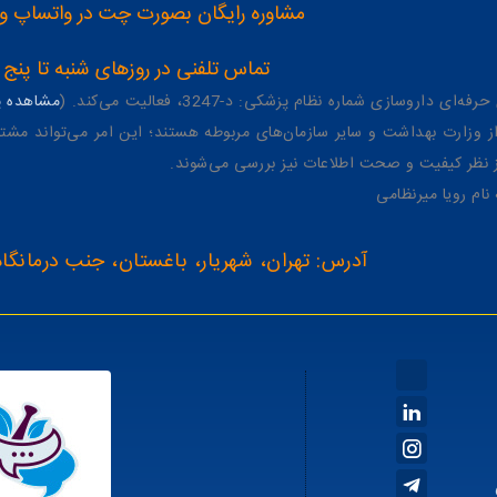
مشاوره رایگان بصورت چت در واتساپ و تلگرام با شماره 12
تماس تلفنی در روزهای شنبه تا پنج شنبه از 8 صبح تا 4 عصر به شمار
وسازی شماره نظام پزشکی: د-3247، فعالیت می‌کند. (
مشاهده پر
وزارت بهداشت و سایر سازمان‌های مربوطه هستند؛ این امر می‌تواند مشتر
از نظر کیفیت و صحت اطلاعات نیز بررسی می‌شوند.
آدرس: تهران، شهریار، باغستان، جنب درمانگاه