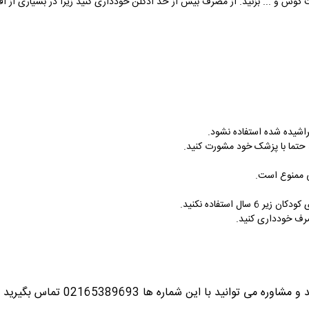
 گوش و ... بزنید. از مصرف بیش از حد ادکلن خودداری کنید زیرا در بسیاری از اف
راشیده شده استفاده نشود
.
 حتما با پزشک خود مشورت کنید
.
هی ممنوع است
.
ال استفاده نکنید
.
ف خودداری کنید
.
ره می توانید با این شماره ها 02165389693
تماس بگیرید ت