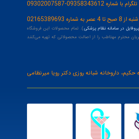
093583436-09302007587
ه 02165389693
وفایل در سامانه نظام پزشکی
). تمام محصولات این فروشگاه
یان محترم مهتاطب را از اصالت محصولاتی که تهیه می‌کنند
 حکیم، داروخانه شبانه روزی دکتر رویا میرنظامی