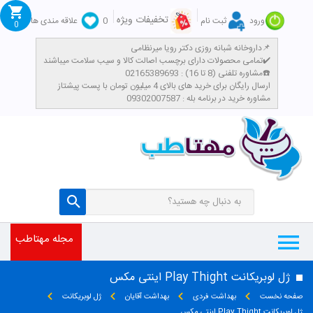
تخفیفات ویژه
ورود
ثبت نام
0
علاقه مندی ها
0
داروخانه شبانه روزی دکتر رویا میرنظامی📌
تمامی محصولات دارای برچسب اصالت کالا و سیب سلامت میباشند✔️
مشاوره تلفنی (8 تا 16) : 02165389693☎️
​ارسال رایگان برای خرید های بالای 4 میلیون تومان با پست پیشتاز
مشاوره خرید در برنامه بله : 09302007587
مجله مهتاطب
ژل لوبریکانت Play Thight اینتی مکس
صفحه نخست
بهداشت فردی
بهداشت آقایان
ژل لوبریکانت
ژل لوبریکانت Play Thight اینتی مکس