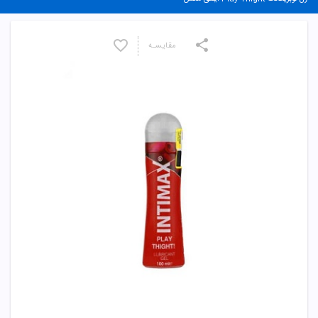
مقایسـه