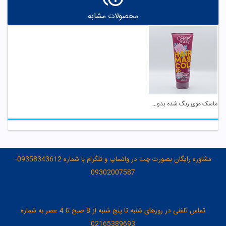
محصولات مشابه
ماسک موی رنگ شده بدون سولفات آبکشی سریتا
مشاوره رایگان بصورت چت در واتساپ و تلگرام با شماره 09358343612-
09302007587
تماس تلفنی در روزهای شنبه تا پنج شنبه از 8 صبح تا 4 عصر به شماره
02165389693