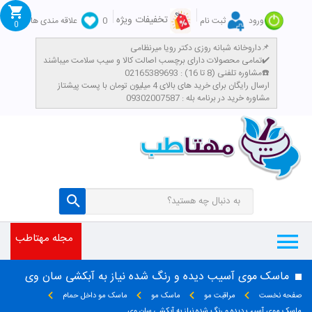
تخفیفات ویژه
ورود
ثبت نام
0
علاقه مندی ها
0
داروخانه شبانه روزی دکتر رویا میرنظامی📌
تمامی محصولات دارای برچسب اصالت کالا و سیب سلامت میباشند✔️
مشاوره تلفنی (8 تا 16) : 02165389693☎️
​ارسال رایگان برای خرید های بالای 4 میلیون تومان با پست پیشتاز
مشاوره خرید در برنامه بله : 09302007587
مجله مهتاطب
ماسک موی آسیب دیده و رنگ شده نیاز به آبکشی سان وی
صفحه نخست
مراقبت مو
ماسک مو
ماسک مو داخل حمام
ماسک موی آسیب دیده و رنگ شده نیاز به آبکشی سان وی