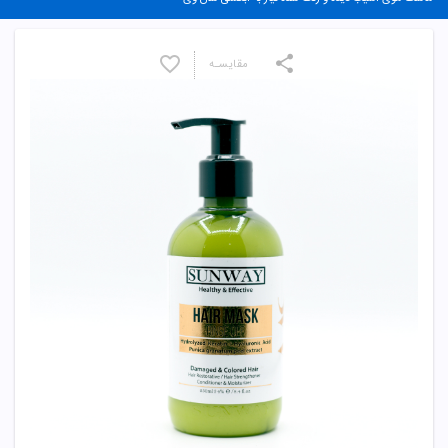
مقایسـه