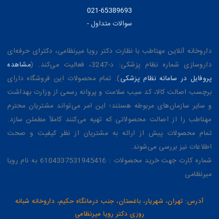
021-65389693
سوالات متداول
-
داروخانه آنلاین مهتاطب با نظارت دکتر رویا میرنظامی، دکترای حرفه‌ای
داروسازی شماره نظام پزشکی: د-3247، فعالیت می‌کند. (
مشاهده
پروفایل در سامانه نظام پزشکی
). تمام محصولات این فروشگاه دارای
برچسب اصالت کالا، کد سیب سلامت و پروانه رسمی از وزارت بهداشت
و سایر سازمان‌های مربوطه هستند؛ این امر می‌تواند مشتریان محترم
مهتاطب را از اصالت محصولاتی که تهیه می‌کنند کاملاً مطمئن سازد.
تمام محصولات پیش از ارائه به مشتریان از نظر کیفیت و صحت
اطلاعات نیز بررسی می‌شوند.
شماره کارت جهت خرید محصولات : 6104337531945416 به نام رویا
میرنظامی
آدرس: تهران، شهریار، باغستان، جنب درمانگاه حکیم، داروخانه شبانه
روزی دکتر رویا میرنظامی