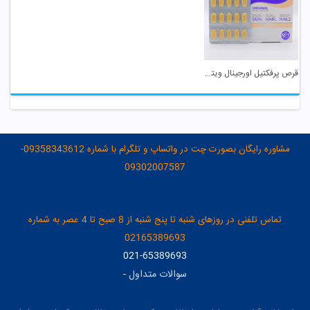
قرص پرفکتیل اورجینال ویتابیوتیکس
مشاوره رایگان بصورت چت در واتساپ و تلگرام با شماره 09358343612-
09302007587
تماس تلفنی در روزهای شنبه تا پنج شنبه از 8 صبح تا 4 عصر به شماره
02165389693
021-65389693
سوالات متداول
-