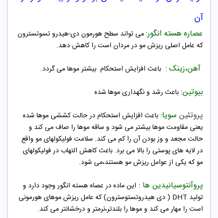
آن
عصاره هسته انگور:
می تواند سطح هورمون دی-هیدرو تسوتسترون
که عامل اصلی ریزش مو در مردان است را کاهش دهد.
آهن،زینک :
باعث افزایش استحکام بیشتر موها می گردد.
بیوتین:
باعث رشد و نگهداری موها شده
پروتئین
سویا
:
باعث افزایش استحکام در حالت کششی موها شده
یعنی مقاومت موها بیشتر می شود و ساقه موها را صاف می کند و
حالت مجعد و وز بودن آن را کم می کند.
سلامت فولیکولهای مو واقع
در لایه های پوستی را بالا می برد.
باعث کاهش التهاب در فولیکولهای
مو که یکی از عوامل ریزش مو هستند،می شود.
پروآنتوسیانیدین ها :
این ماده در عصاه هسته انگور وجود دارد و
تولید DHT ( دی هیدروتستوسترون) که عامل ریزش موهای هورمونی
است را مهار می کند و موها را بلندتر،نرمتر و درخشانتر می کند.