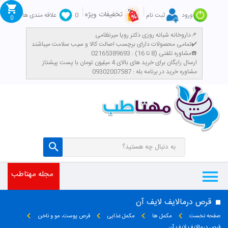
تخفیفات ویژه
ورود
ثبت نام
0
علاقه مندی ها
0
داروخانه شبانه روزی دکتر رویا میرنظامی📌
تمامی محصولات دارای برچسب اصالت کالا و سیب سلامت میباشند✔️
مشاوره تلفنی (8 تا 16) : 02165389693☎️
​ارسال رایگان برای خرید های بالای 4 میلیون تومان با پست پیشتاز
مشاوره خرید در برنامه بله : 09302007587
مجله مهتاطب
قرص درمالایف لایف آن
صفحه نخست
مکمل ها
مکمل غذایی
قرص پوست، مو و ناخن
قرص درمالایف لایف آن