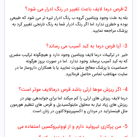
2-قرص درما لایف باعث تغییر در رنگ ادرار می شود؟
بله.به علت وجود ویتامین گروه ب رنگ ادرار تیره تر می شود که طبیعی
بوده و خطری ندارد اما اگر رنگ ادرار شما به رنگ نارنجی تغییر کرد به
پزشک مراجعه نمایید.
3- آیا قرص
درما
به کبد آسیب می رساند؟
خیر. در ترکیبات درما لایف ویتامین وجود دارد و هیچگونه ترکیب مضری
که به کبد آسیب برساند وجود ندارد .اما در صورت بروز هرگونه
حساسیت با پزشک معالج مشورت نمایید یا با همکاران داروساز ما در
سایت مهتاطب تماس حاصل فرماایید.
4- اگر ریزش موها ارثی باشد قرص درمالایف موثر است؟
درما لایف ریزش های ارثی را کم میکند اما برای جوابدهی بهتر در
ریزش های زیاد نیاز به محلول ماینوکسیدیل و قرص های تنظیم هورمون
مثل فینستراید در مردان و اکسپیرینولاکتون در زنان است.
5- من پرکاری تیروئید دارم و از لووتیروکسین استفاده می