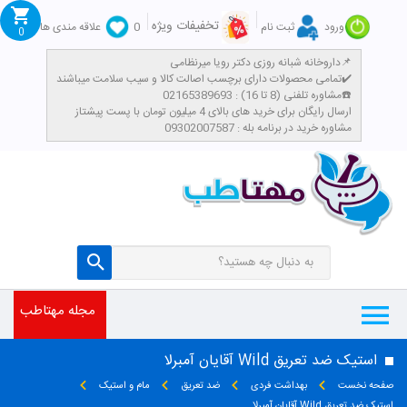
تخفیفات ویژه
ورود
ثبت نام
0
علاقه مندی ها
0
داروخانه شبانه روزی دکتر رویا میرنظامی📌
تمامی محصولات دارای برچسب اصالت کالا و سیب سلامت میباشند✔️
مشاوره تلفنی (8 تا 16) : 02165389693☎️
​ارسال رایگان برای خرید های بالای 4 میلیون تومان با پست پیشتاز
مشاوره خرید در برنامه بله : 09302007587
مجله مهتاطب
استیک ضد تعریق Wild آقایان آمبرلا
صفحه نخست
بهداشت فردی
ضد تعریق
مام و استیک
استیک ضد تعریق Wild آقایان آمبرلا