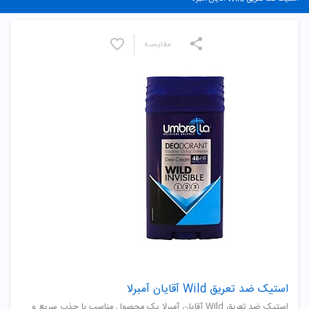
مقایسـه
استیک ضد تعریق Wild آقایان آمبرلا
استیک ضد تعریق Wild آقایان آمبرلا یک محصول مناسب با جذب سریع و