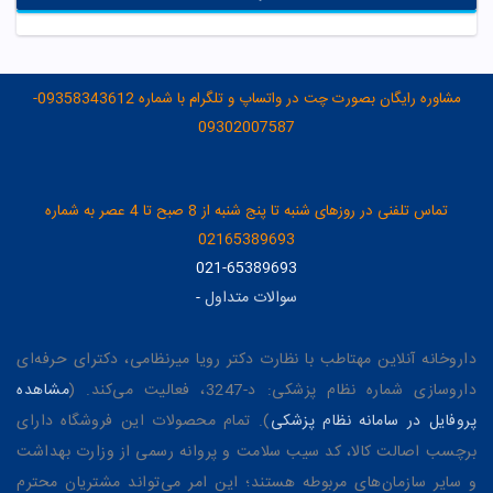
مشاوره رایگان بصورت چت در واتساپ و تلگرام با شماره 09358343612-
09302007587
تماس تلفنی در روزهای شنبه تا پنج شنبه از 8 صبح تا 4 عصر به شماره
02165389693
021-65389693
سوالات متداول
-
داروخانه آنلاین مهتاطب با نظارت دکتر رویا میرنظامی، دکترای حرفه‌ای
داروسازی شماره نظام پزشکی: د-3247، فعالیت می‌کند. (
مشاهده
پروفایل در سامانه نظام پزشکی
). تمام محصولات این فروشگاه دارای
برچسب اصالت کالا، کد سیب سلامت و پروانه رسمی از وزارت بهداشت
و سایر سازمان‌های مربوطه هستند؛ این امر می‌تواند مشتریان محترم