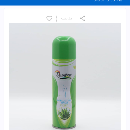
مقایسـه