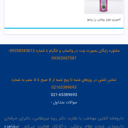
اسپری موبر روغن رز رینبو
مشاوره رایگان بصورت چت در واتساپ و تلگرام با شماره 09358343612-
09302007587
تماس تلفنی در روزهای شنبه تا پنج شنبه از 8 صبح تا 4 عصر به شماره
02165389693
021-65389693
سوالات متداول
-
داروخانه آنلاین مهتاطب با نظارت دکتر رویا میرنظامی، دکترای حرفه‌ای
داروسازی شماره نظام پزشکی: د-3247، فعالیت می‌کند. (
مشاهده