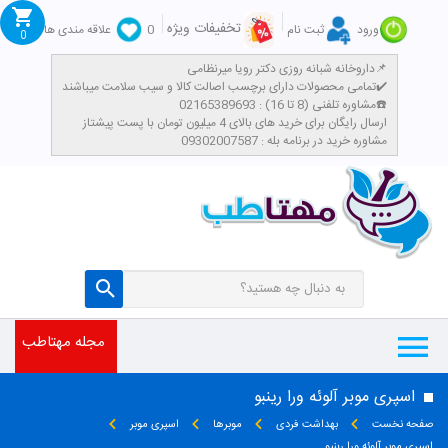
تخفیفات ویژه
ورود
ثبت نام
0
علاقه مندی ها
0
داروخانه شبانه روزی دکتر رویا میرنظامی📌
تمامی محصولات دارای برچسب اصالت کالا و سیب سلامت میباشند✔️
مشاوره تلفنی (8 تا 16) : 02165389693☎️
​ارسال رایگان برای خرید های بالای 4 میلیون تومان با پست پیشتاز
مشاوره خرید در برنامه بله : 09302007587
مجله مهتاطب
اسپری موبر آلوئه ورا رینبو
صفحه نخست
بهداشت فردی
موبرها
اسپری موبر
اسپری موبر آلوئه ورا رینبو