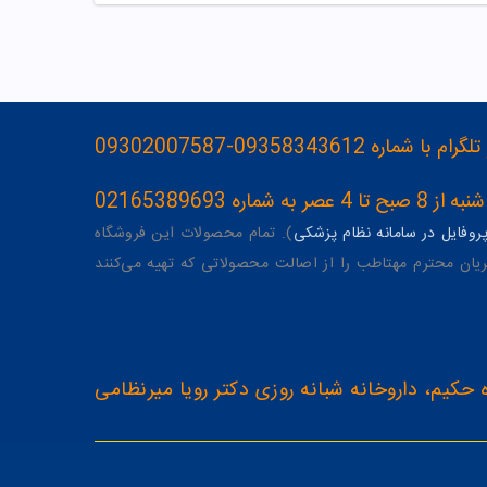
093583436-09302007587
ه 02165389693
وفایل در سامانه نظام پزشکی
). تمام محصولات این فروشگاه
یان محترم مهتاطب را از اصالت محصولاتی که تهیه می‌کنند
 حکیم، داروخانه شبانه روزی دکتر رویا میرنظامی