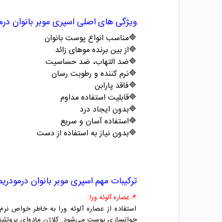
ویژگی های اصلی اسپری موبر
بانوان
درم
🔷مناسب انواع پوست بانوان
🔷از بین برنده موهای زائد
🔷ضد التهاب، ضد حساسیت
🔷نرم کننده و رطوبت رسان
🔷فاقد پارابن
🔷قابلیت استفاده مداوم
🔷بدون ایجاد درد
🔷استفاده آسان و سریع
🔷بدون نیاز به استفاده از دست
ترکیبات مهم اسپری موبر
بانوان
درمودریم
📌
عصاره آلوئه ورا:
استفاده از عصاره آلوئه ورا به خاطر خواص ن
جوانسازی پوست می‌شود. کلاژن ماده‌ای پروتئ