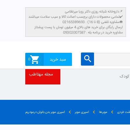
داروخانه شبانه روزی دکتر رویا میرنظامی📌
تمامی محصولات دارای برچسب اصالت کالا و سیب سلامت میباشند✔️
مشاوره تلفنی (8 تا 16) : 02165389693☎️
​ارسال رایگان برای خرید های بالای 4 میلیون تومان با پست پیشتاز
مشاوره خرید در برنامه بله : 09302007587
سبد خرید
0
مجله مهتاطب
 کودک
شت فردی
موبرها
اسپری موبر
اسپری موبر بدن بانوان درمودریم