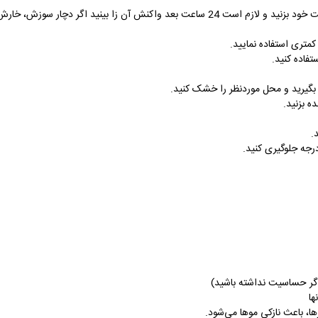
🔷قبل از استفاده مقداری از کف موبر را بر روی 
🔷در مناطق پوست نازک
🔷فقط در ق
🔷حتما بعد از استفاده از کرم موبر، 
🔷بعد از

🔸قابل‌ استفاده بودن برای
🔸
🔸برخی تحقیقات نشان داده ا