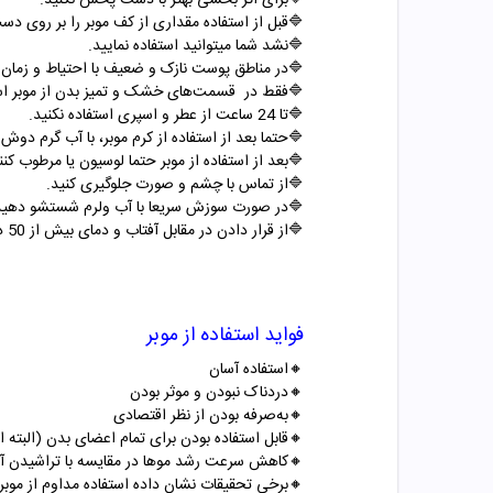
🔷برای اثر بخشی بهتر با دست پخش نکنید.
دست خود بزنید و لازم است 24 ساعت بعد واکنش آن زا بینید اگر دچار سوزش، خارش، قرمزی و حساسیت
🔷نشد شما میتوانید استفاده نمایید.
 و ضعیف با احتیاط و زمان کمتری استفاده نمایید.
سمت‌های خشک و تمیز بدن از موبر استفاده کنید.
🔷تا 24 ساعت از عطر و اسپری استفاده نکنید.
با آب گرم دوش بگیرید و محل موردنظر را خشک کنید.
 استفاده از موبر حتما لوسیون یا مرطوب کننده بزنید.
🔷از تماس با چشم و صورت جلوگیری کنید.
در صورت سوزش سریعا با آب ولرم شستشو دهید.
🔷از قرار دادن در مقابل آفتاب و دمای بیش از 50 درجه جلوگیری کنید.
فواید استفاده از موبر
🔸استفاده آسان
🔸دردناک نبودن و موثر بودن
🔸به‌صرفه بودن از نظر اقتصادی
 تمام اعضای بدن (البته اگر حساسیت نداشته باشید)
کاهش سرعت رشد موها در مقایسه با تراشیدن آنها
ستفاده مداوم از موبرها، باعث نازکی موها می‌شود.