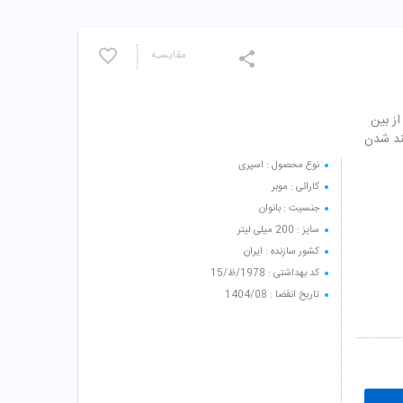
مقایسـه
سر تا سر بدن را در عرض 5 دقيقه از بين
ند شدن
نوع محصول : اسپری
کارائی : موبر
جنسیت : بانوان
سایز : 200 میلی لیتر
کشور سازنده : ایران
کد بهداشتی : 1978/ظ/15
تاریخ انقضا : 1404/08