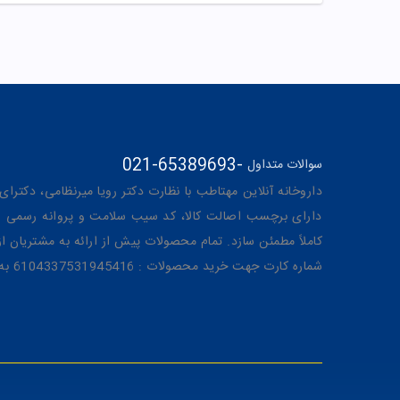
021-65389693
-
سوالات متداول
داروخانه آنلاین مهتاطب با نظارت دکتر رویا میرنظامی، دکترای حرفه‌ای دار
دارای برچسب اصالت کالا، کد سیب سلامت و پروانه رسمی از 
کاملاً مطمئن سازد. تمام محصولات پیش از ارائه به مشتریان 
شماره کارت جهت خرید محصولات : 6104337531945416 به نام رویا میرنظامی