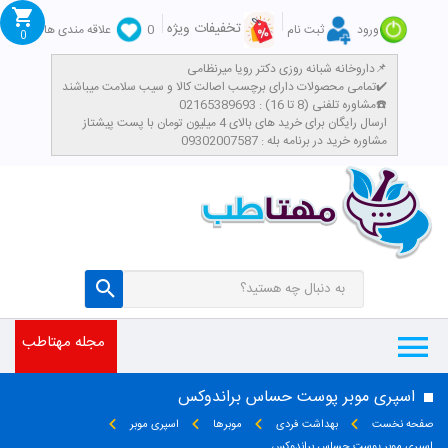
تخفیفات ویژه
ورود
ثبت نام
0
علاقه مندی ها
0
داروخانه شبانه روزی دکتر رویا میرنظامی📌
تمامی محصولات دارای برچسب اصالت کالا و سیب سلامت میباشند✔️
مشاوره تلفنی (8 تا 16) : 02165389693☎️
​ارسال رایگان برای خرید های بالای 4 میلیون تومان با پست پیشتاز
مشاوره خرید در برنامه بله : 09302007587
مجله مهتاطب
اسپری موبر پوست حساس براندوکس
صفحه نخست
بهداشت فردی
موبرها
اسپری موبر
اسپری موبر پوست حساس براندوکس