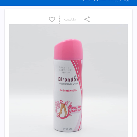
مقایسـه