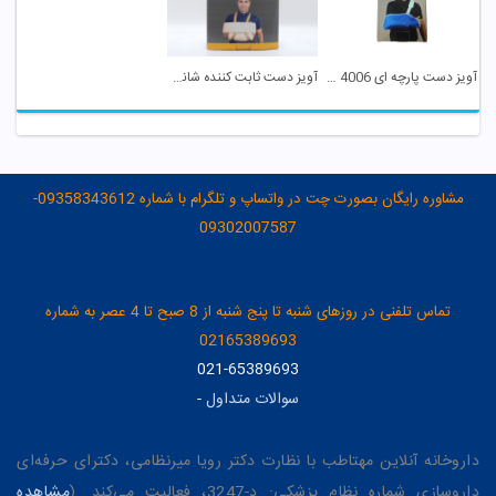
آویز دست پارچه ای 4006 سایز L پین مد
آویز دست ثابت کننده شانه و بازو UNI کد 4002 پین مد
مشاوره رایگان بصورت چت در واتساپ و تلگرام با شماره 09358343612-
09302007587
تماس تلفنی در روزهای شنبه تا پنج شنبه از 8 صبح تا 4 عصر به شماره
02165389693
021-65389693
سوالات متداول
-
داروخانه آنلاین مهتاطب با نظارت دکتر رویا میرنظامی، دکترای حرفه‌ای
داروسازی شماره نظام پزشکی: د-3247، فعالیت می‌کند. (
مشاهده