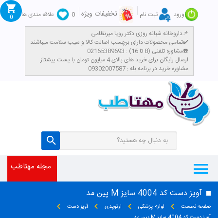
تخفیفات ویژه
ورود
ثبت نام
0
علاقه مندی ها
0
داروخانه شبانه روزی دکتر رویا میرنظامی📌
تمامی محصولات دارای برچسب اصالت کالا و سیب سلامت میباشند✔️
مشاوره تلفنی (8 تا 16) : 02165389693☎️
​ارسال رایگان برای خرید های بالای 4 میلیون تومان با پست پیشتاز
مشاوره خرید در برنامه بله : 09302007587
مجله مهتاطب
آویز دست کد 4004 سایز M پین مد
صفحه نخست
لوازم پزشکی
ارتوپدی
آویز دست
آویز دست کد 4004 سایز M پین مد