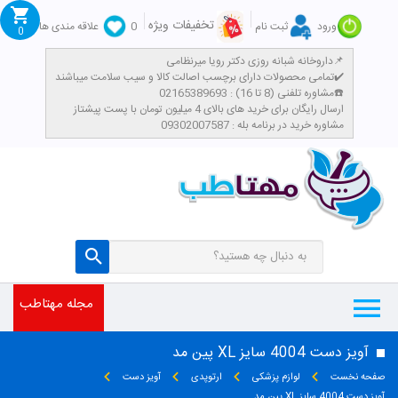
تخفیفات ویژه
ورود
ثبت نام
0
علاقه مندی ها
0
داروخانه شبانه روزی دکتر رویا میرنظامی📌
تمامی محصولات دارای برچسب اصالت کالا و سیب سلامت میباشند✔️
مشاوره تلفنی (8 تا 16) : 02165389693☎️
​ارسال رایگان برای خرید های بالای 4 میلیون تومان با پست پیشتاز
مشاوره خرید در برنامه بله : 09302007587
مجله مهتاطب
آویز دست 4004 سایز XL پین مد
صفحه نخست
لوازم پزشکی
ارتوپدی
آویز دست
آویز دست 4004 سایز XL پین مد