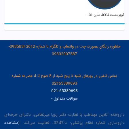
آویز دست 4004 سایز XL پین مد
مشاوره رایگان بصورت چت در واتساپ و تلگرام با شماره 09358343612-
09302007587
تماس تلفنی در روزهای شنبه تا پنج شنبه از 8 صبح تا 4 عصر به شماره
02165389693
021-65389693
سوالات متداول
-
داروخانه آنلاین مهتاطب با نظارت دکتر رویا میرنظامی، دکترای حرفه‌ای
داروسازی شماره نظام پزشکی: د-3247، فعالیت می‌کند. (
مشاهده