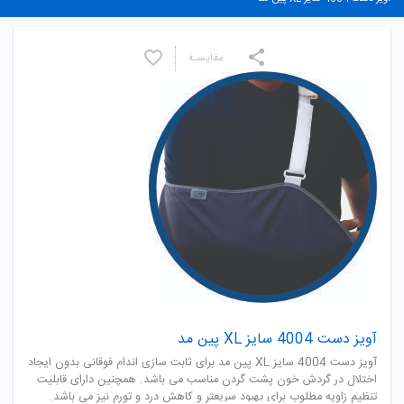
مقایسـه
آویز دست 4004 سایز XL پین مد
آویز دست 4004 سایز XL پین مد برای ثابت سازی اندام فوقانی بدون ایجاد
اختلال در گردش خون پشت گردن مناسب می باشد. همچنین دارای قابلیت
تنظیم زاویه مطلوب برای بهبود سریعتر و کاهش درد و تورم نیز می باشد.