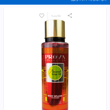
مقایسـه