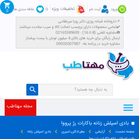
تخفیفات ویژه
ورود
ثبت نام
0
علاقه مندی ها
0
داروخانه شبانه روزی دکتر رویا میرنظامی📌
تمامی محصولات دارای برچسب اصالت کالا و سیب سلامت میباشند✔️
مشاوره تلفنی (8 تا 16) : 02165389693☎️
​ارسال رایگان برای خرید های بالای 4 میلیون تومان با پست پیشتاز
مشاوره خرید در برنامه بله : 09302007587
مجله مهتاطب
بادی اسپلش زنانه باکارات رژ پرووا
صفحه نخست
آرایشی
عطر،ادکلن،اسپری
بادی اسپلش زنانه
بادی اسپلش زنانه باکارات رژ پرووا