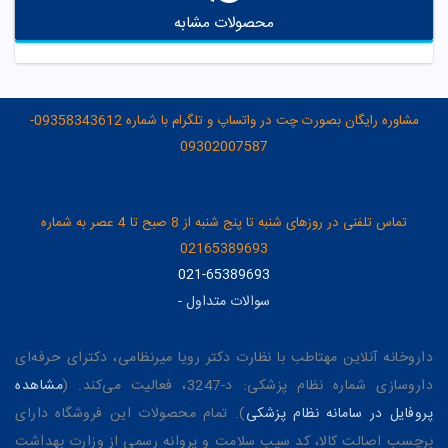
محصولات مشابه
مشاوره رایگان بصورت چت در واتساپ و تلگرام با شماره 09358343612-
09302007587
تماس تلفنی در روزهای شنبه تا پنج شنبه از 8 صبح تا 4 عصر به شماره
02165389693
021-65389693
سوالات متداول
-
داروخانه آنلاین مهتاطب با نظارت دکتر رویا میرنظامی، دکترای حرفه‌ای
داروسازی شماره نظام پزشکی: د-3247، فعالیت می‌کند. (
مشاهده
پروفایل در سامانه نظام پزشکی
). تمام محصولات این فروشگاه دارای
برچسب اصالت کالا، کد سیب سلامت و پروانه رسمی از وزارت بهداشت