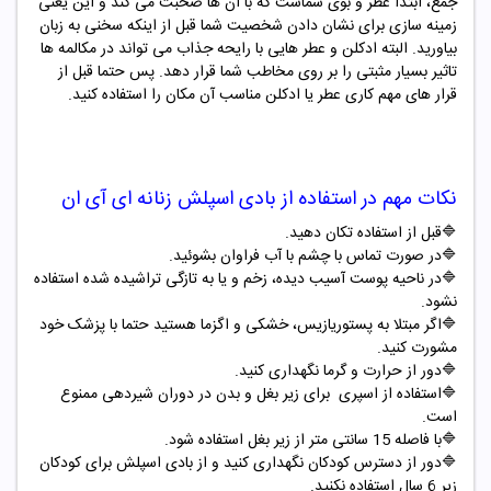
جمع، ابتدا عطر و بوی شماست که با آن ها صحبت می کند و این یعنی
زمینه سازی برای نشان دادن شخصیت شما قبل از اینکه سخنی به زبان
بیاورید. البته ادکلن و عطر هایی با رایحه جذاب می تواند در مکالمه ها
تاثیر بسیار مثبتی را بر روی مخاطب شما قرار دهد. پس حتما قبل از
قرار های مهم کاری عطر یا ادکلن مناسب آن مکان را استفاده کنید.
نکات مهم در استفاده از
بادی اسپلش
زنانه
ای آی ان
🔷قبل از استفاده تکان دهید.
🔷در صورت تماس با چشم با آب فراوان بشوئید.
🔷در ناحیه پوست آسیب دیده، زخم و یا به تازگی تراشیده شده استفاده
نشود.
🔷اگر مبتلا به پستوریازیس، خشکی و اگزما هستید حتما با پزشک خود
مشورت کنید.
🔷دور از حرارت و گرما نگهداری کنید.
🔷استفاده از اسپری برای زیر بغل و بدن در دوران شیردهی ممنوع
است.
🔷با فاصله 15 سانتی متر از زیر بغل استفاده شود.
🔷دور از دسترس کودکان نگهداری کنید و از بادی اسپلش برای کودکان
زیر 6 سال استفاده نکنید.