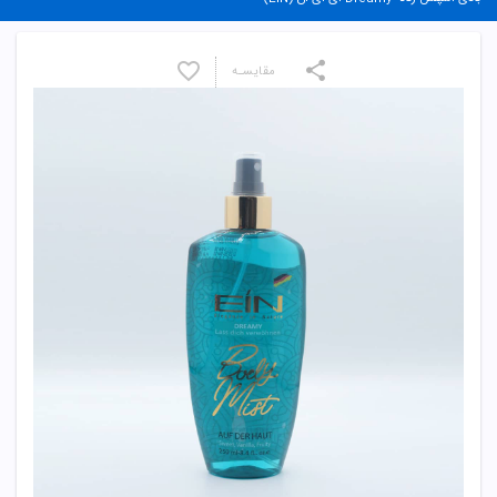
مقایسـه