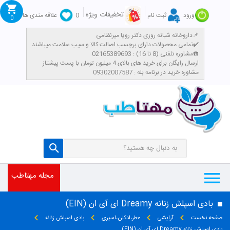
تخفیفات ویژه
ورود
ثبت نام
0
علاقه مندی ها
0
داروخانه شبانه روزی دکتر رویا میرنظامی📌
تمامی محصولات دارای برچسب اصالت کالا و سیب سلامت میباشند✔️
مشاوره تلفنی (8 تا 16) : 02165389693☎️
​ارسال رایگان برای خرید های بالای 4 میلیون تومان با پست پیشتاز
مشاوره خرید در برنامه بله : 09302007587
مجله مهتاطب
بادی اسپلش زنانه Dreamy ای آی ان (EIN)
صفحه نخست
آرایشی
عطر،ادکلن،اسپری
بادی اسپلش زنانه
بادی اسپلش زنانه Dreamy ای آی ان (EIN)