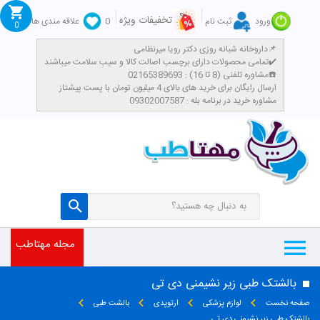
تخفیفات ویژه
ورود
ثبت نام
0
علاقه مندی ها
0
داروخانه شبانه روزی دکتر رویا میرنظامی📌
تمامی محصولات دارای برچسب اصالت کالا و سیب سلامت میباشند✔️
مشاوره تلفنی (8 تا 16) : 02165389693☎️
​ارسال رایگان برای خرید های بالای 4 میلیون تومان با پست پیشتاز
مشاوره خرید در برنامه بله : 09302007587
مجله مهتاطب
بالشتک طبی زیر نشیمنی دی تی
صفحه نخست
لوازم پزشکی
ارتوپدی
بالشت طبی
بالشتک طبی زیر نشیمنی دی تی