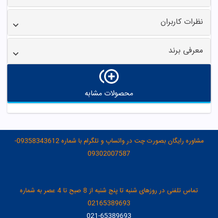
نظرات کاربران
معرفی برند
محصولات مشابه
مشاوره رایگان بصورت چت در واتساپ و تلگرام با شماره 09358343612-
09302007587
تماس تلفنی در روزهای شنبه تا پنج شنبه از 8 صبح تا 4 عصر به شماره
02165389693
021-65389693