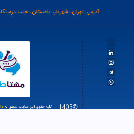
آدرس: تهران، شهریار، باغستان، جنب درمانگاه
©1405
کلیه حقوق این سایت متعلق به
دا
سئو سا
طراحی سایت فروشگاهی
Average rating:
4.51745132511363
, based on
89
reviews
from $
6