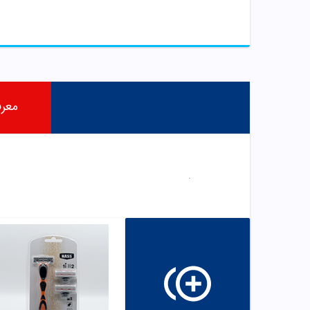
معر
.