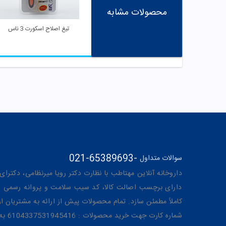
محصولات مشابه
تیغ اصلاح اسکورت 3 ناس
021-65389693
-
سوالات متداول
داروخانه آنلاین مهتاطب با نظارت دکتر رویا میرنظامی، دکترای حرفه‌ای دار
دارای برچسب اصالت کالا، کد سیب سلامت و پروانه رسمی از 
کاملاً مطمئن سازد. تمام محصولات پیش از ارائه به مشتریان 
شماره کارت جهت خرید محصولات : 6104337531945416 به نام رویا میرنظامی