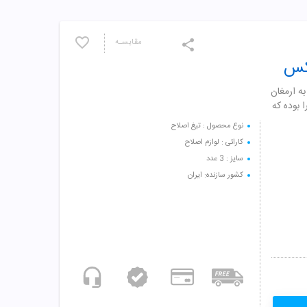
مقایسـه
 به ارمغان
ول حاوی ویتامین E و آلوئه ورا بوده که
نوع محصول : تیغ اصلاح
کارائی : لوازم اصلاح
سایز : 3 عدد
کشور سازنده: ایران