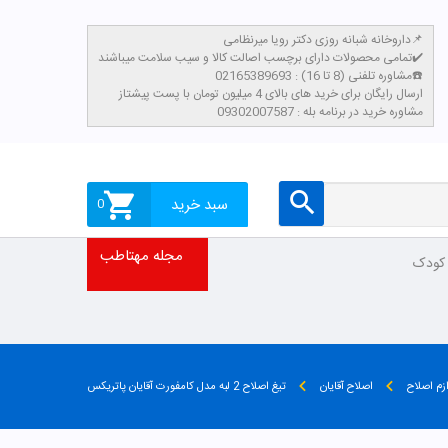
داروخانه شبانه روزی دکتر رویا میرنظامی📌
تمامی محصولات دارای برچسب اصالت کالا و سیب سلامت میباشند✔️
مشاوره تلفنی (8 تا 16) : 02165389693☎️
​ارسال رایگان برای خرید های بالای 4 میلیون تومان با پست پیشتاز
مشاوره خرید در برنامه بله : 09302007587
سبد خرید
0
مجله مهتاطب
 کودک
ازم اصلاح
اصلاح آقایان
تیغ اصلاح 2 لبه مدل کامفورت آقایان پاتریکس