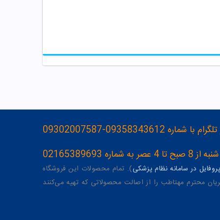
093583436-09302007587
ه 02165389693
وفایل در سامانه نظام پزشکی
). تمام محصولات این فروشگاه
یان محترم مهتاطب را از اصالت محصولاتی که تهیه می‌کنند