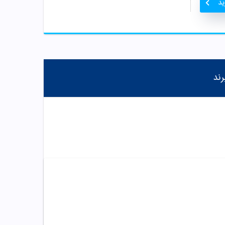
ید
رند