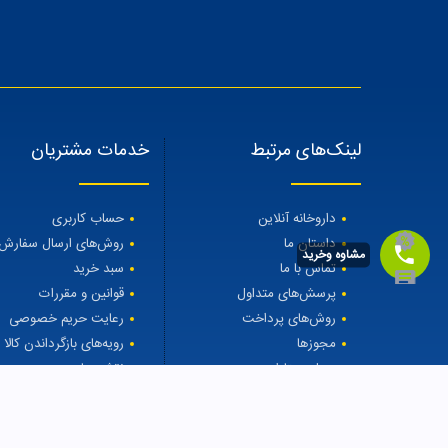
لینک‌های مرتبط
خدمات مشتریان
داروخانه آنلاین
حساب کاربری
داستان ما
روش‌های ارسال سفارش
مشاوه وخرید
تماس با ما
سبد خرید
پرسش‌های متداول
قوانین و مقررات
روش‌های پرداخت
رعایت حریم خصوصی
مجوزها
رویه‌های بازگرداندن کالا
مجله مهتاطب
نقشه سایت
درمان ریزش مو
تیغ اصلاح 2 لبه مدل کامفورت آقایان پاتریکس
69000.0000
to $
9000.0000