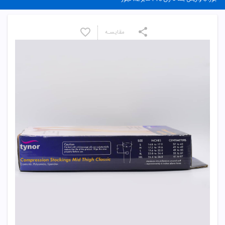
مقایسـه