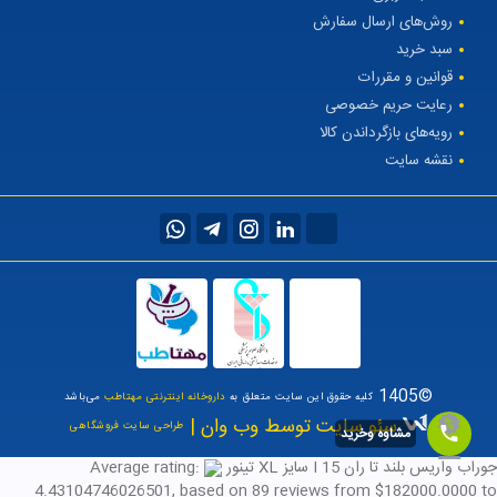
روش‌های ارسال سفارش
سبد خرید
قوانین و مقررات
رعایت حریم خصوصی
رویه‌های بازگرداندن کالا
نقشه سایت
©1405
کلیه حقوق این سایت متعلق به
داروخانه اینترنتی مهتاطب
می‌باشد
سئو سایت توسط وب وان |
طراحی سایت فروشگاهی
مشاوه وخرید
جوراب واریس بلند تا ران I 15 سایز XL تینور
Average rating:
4.43104746026501
, based on
89
reviews
from $
182000.0000
to