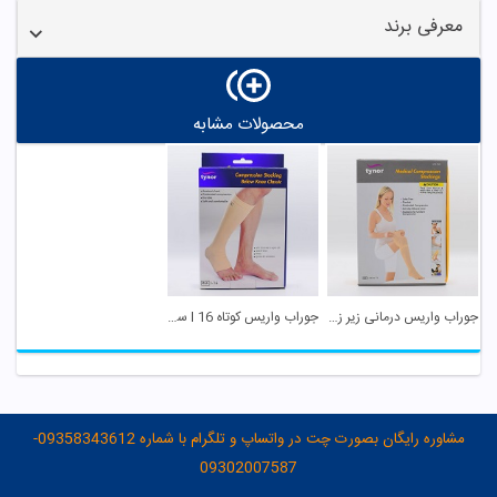
معرفی برند
محصولات مشابه
جوراب واریس درمانی زیر زانو I 66 تا 71 سایز S ...
جوراب واریس کوتاه I 16 سایز XL تینور
مشاوره رایگان بصورت چت در واتساپ و تلگرام با شماره 09358343612-
09302007587