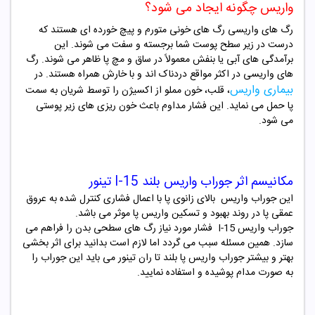
واریس چگونه ایجاد می شود؟
رگ های واریسی رگ های خونی متورم و پیچ خورده ای هستند که
درست در زیر سطح پوست شما برجسته و سفت می شوند. این
برآمدگی های آبی یا بنفش معمولاً در ساق و مچ پا ظاهر می شوند. رگ
های واریسی در اکثر مواقع دردناک اند و با خارش همراه هستند. در
بیماری واریس
، قلب، خون مملو از اکسیژن را توسط شریان به سمت
پا حمل می نماید. این فشار مداوم باعث خون ریزی های زیر پوستی
می شود.
مکانیسم اثر جوراب واریس بلند I-15 تینور
این جوراب واریس بالای زانوی پا با اعمال فشاری کنترل شده به عروق
عمقی پا در روند بهبود و تسکین واریس پا موثر می باشد.
جوراب واریس
I-15
فشار مورد نیاز رگ های سطحی بدن را فراهم می
سازد. همین مسئله سبب می گردد اما لازم است بدانید برای اثر بخشی
بهتر و بیشتر جوراب واریس پا بلند تا ران تینور می باید این جوراب را
به صورت مدام پوشیده و استفاده نمایید.