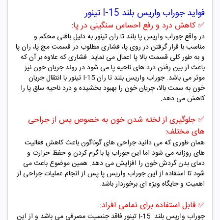
فواید جوراب واریس بلند I-15 تینور
✅
کاهش درد و رفع احساس سنگینی در پا:
در واقع جوراب واریس پا بلند تا ران تینور به دلیل بافتی محکم و
مناسب با قرار گرفتن در روی پا، فشاری مطلوب در قسمت مچ پا، ران پا
و به طور کلی قسمت بالا پا اعمال می نماید. فشاری که علاوه بر آن که
باعث از بین رفتن درد های ناحیه پا می شود در روند جریان خون نیز
موثر می باشد. جوراب واریس بلند تا ران I-15 تینور با انتقال جریان
خون به سمت بالا، جریان خون را بهبود بخشیده و درد ناحیه ساق پا را
کاهش می دهد.
✅
جلوگیری از لخته شدن خون به خصوص پس از جراحی
های مختلف:
همان طوری که می دانید جراحی های گوناگون باعث کاهش فعالیت
های روزانه می شود اما این جوراب پا با گرم کردن و حفظ حرارت و
دمای بدن گردش خون را افزایش می دهد. همین موضوع باعث می
شود تا استفاده از این جوراب واریس پا پس از انجام عملیات جراحی از
اهمیت و جایگاه ویژه ای برخوردار باشد.
✅
قابل استفاده برای تمامی افراد:
جوراب واریس بلند I-15 تینور فاقد جنسیت مصرفی می باشد و از این