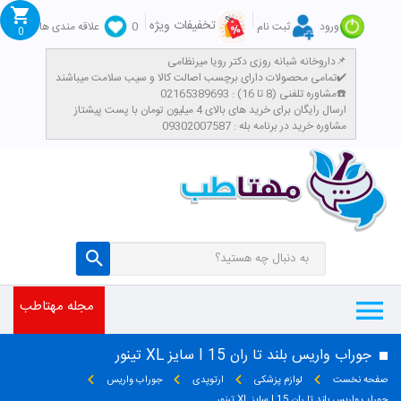
تخفیفات ویژه
ورود
ثبت نام
0
علاقه مندی ها
0
داروخانه شبانه روزی دکتر رویا میرنظامی📌
تمامی محصولات دارای برچسب اصالت کالا و سیب سلامت میباشند✔️
مشاوره تلفنی (8 تا 16) : 02165389693☎️
​ارسال رایگان برای خرید های بالای 4 میلیون تومان با پست پیشتاز
مشاوره خرید در برنامه بله : 09302007587
مجله مهتاطب
جوراب واریس بلند تا ران I 15 سایز XL تینور
صفحه نخست
لوازم پزشکی
ارتوپدی
جوراب واریس
جوراب واریس بلند تا ران I 15 سایز XL تینور