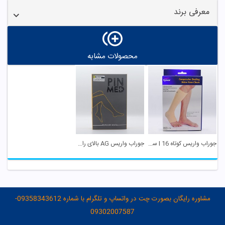
معرفی برند
محصولات مشابه
جوراب واریس کوتاه I 16 سایز XL تینور
جوراب واریس AG بالای ران 7080 سایز 7 پین مد
مشاوره رایگان بصورت چت در واتساپ و تلگرام با شماره 09358343612-
09302007587