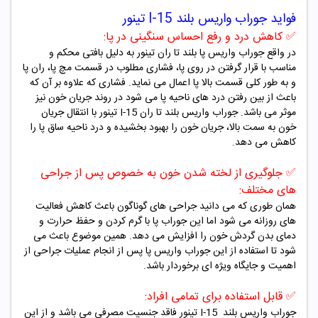
فواید جوراب واریس بلند I-15 تینور
✅
کاهش درد و رفع احساس سنگینی در پا:
در واقع جوراب واریس پا بلند تا ران تینور به دلیل بافتی محکم و
مناسب با قرار گرفتن در روی پا، فشاری مطلوب در قسمت مچ پا، ران پا
و به طور کلی قسمت بالا پا اعمال می نماید. فشاری که علاوه بر آن که
باعث از بین رفتن درد های ناحیه پا می شود در روند جریان خون نیز
موثر می باشد. جوراب واریس بلند تا ران I-15 تینور با انتقال جریان
خون به سمت بالا، جریان خون را بهبود بخشیده و درد ناحیه ساق پا را
کاهش می دهد.
✅
جلوگیری از لخته شدن خون به خصوص پس از جراحی
های مختلف:
همان طوری که می دانید جراحی های گوناگون باعث کاهش فعالیت
های روزانه می شود اما این جوراب پا با گرم کردن و حفظ حرارت و
دمای بدن گردش خون را افزایش می دهد. همین موضوع باعث می
شود تا استفاده از این جوراب واریس پا پس از انجام عملیات جراحی از
اهمیت و جایگاه ویژه ای برخوردار باشد.
✅
قابل استفاده برای تمامی افراد:
جوراب واریس بلند I-15 تینور فاقد جنسیت مصرفی می باشد و از این