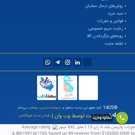
روش‌های ارسال سفارش
سبد خرید
قوانین و مقررات
رعایت حریم خصوصی
رویه‌های بازگرداندن کالا
نقشه سایت
©1405
کلیه حقوق این سایت متعلق به
داروخانه اینترنتی مهتاطب
می‌باشد
سئو سایت توسط وب وان |
طراحی سایت فروشگاهی
مشاوه وخرید
جوراب واریس بلند تا ران I 15 سایز XXL تینور
Average rating:
4.4861991361185
, based on
89
reviews
from $
182000.0000
to