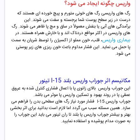
واریس چگونه ایجاد می شود؟
رگ های واریسی رگ های خونی متورم و پیچ خورده ای هستند که
درست در زیر سطح پوست شما برجسته و سفت می شوند. این
برآمدگی های آبی یا بنفش معمولاً در ساق و مچ پا ظاهر می شوند. رگ
های واریسی در اکثر مواقع دردناک اند و با خارش همراه هستند. در
بیماری واریس
، قلب، خون مملو از اکسیژن را توسط شریان به سمت
پا حمل می نماید. این فشار مداوم باعث خون ریزی های زیر پوستی
می شود.
مکانیسم اثر جوراب واریس بلند I-15 تینور
این جوراب واریس بالای زانوی پا با اعمال فشاری کنترل شده به عروق
عمقی پا در روند بهبود و تسکین واریس پا موثر می باشد.
جوراب واریس
I-15
فشار مورد نیاز رگ های سطحی بدن را فراهم می
سازد. همین مسئله سبب می گردد اما لازم است بدانید برای اثر بخشی
بهتر و بیشتر جوراب واریس پا بلند تا ران تینور می باید این جوراب را
به صورت مدام پوشیده و استفاده نمایید.