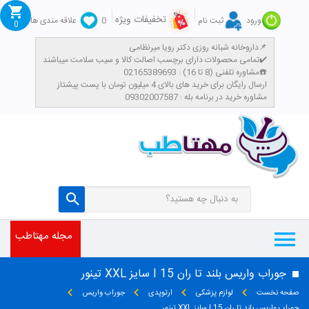
تخفیفات ویژه
ورود
ثبت نام
0
علاقه مندی ها
0
داروخانه شبانه روزی دکتر رویا میرنظامی📌
تمامی محصولات دارای برچسب اصالت کالا و سیب سلامت میباشند✔️
مشاوره تلفنی (8 تا 16) : 02165389693☎️
​ارسال رایگان برای خرید های بالای 4 میلیون تومان با پست پیشتاز
مشاوره خرید در برنامه بله : 09302007587
مجله مهتاطب
جوراب واریس بلند تا ران I 15 سایز XXL تینور
صفحه نخست
لوازم پزشکی
ارتوپدی
جوراب واریس
جوراب واریس بلند تا ران I 15 سایز XXL تینور