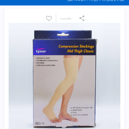
مقایسـه