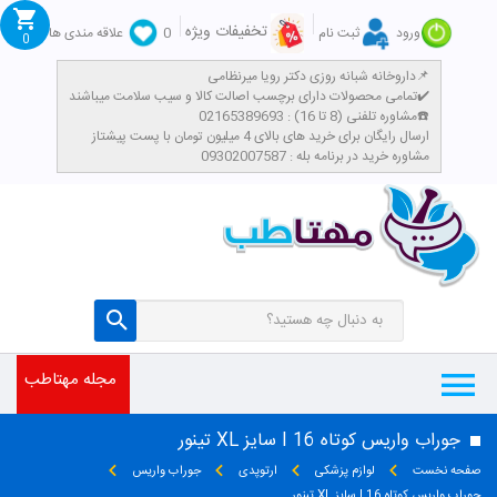
تخفیفات ویژه
ورود
ثبت نام
0
علاقه مندی ها
0
داروخانه شبانه روزی دکتر رویا میرنظامی📌
تمامی محصولات دارای برچسب اصالت کالا و سیب سلامت میباشند✔️
مشاوره تلفنی (8 تا 16) : 02165389693☎️
​ارسال رایگان برای خرید های بالای 4 میلیون تومان با پست پیشتاز
مشاوره خرید در برنامه بله : 09302007587
مجله مهتاطب
جوراب واریس کوتاه I 16 سایز XL تینور
صفحه نخست
لوازم پزشکی
ارتوپدی
جوراب واریس
جوراب واریس کوتاه I 16 سایز XL تینور