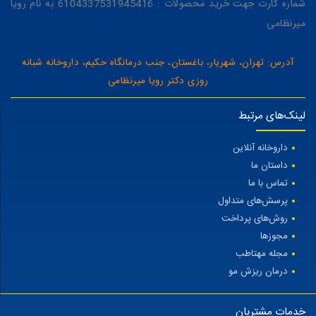
شماره کارت جهت خرید محصولات : 6104337531945416 به نام رویا
میرنظامی
آدرس: تهران، شهریار، باغستان، جنب درمانگاه حکیم، داروخانه شبانه
روزی دکتر رویا میرنظامی
لینک‌های مرتبط
داروخانه آنلاین
داستان ما
تماس با ما
پرسش‌های متداول
روش‌های پرداخت
مجوزها
مجله مهتاطب
درمان ریزش مو
خدمات مشتریان