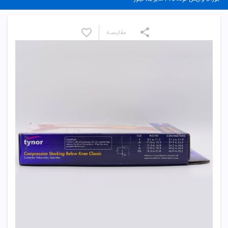
مقایسـه