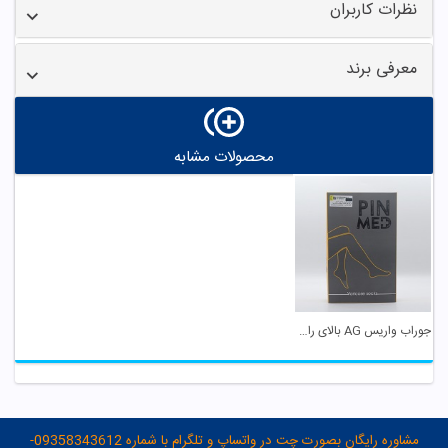
نظرات کاربران
معرفی برند
محصولات مشابه
جوراب واریس AG بالای ران 7080 سایز 6 پین مد
مشاوره رایگان بصورت چت در واتساپ و تلگرام با شماره 09358343612-