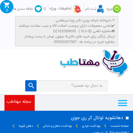
تخفیفات ویژه
ورود
ثبت نام
0
علاقه مندی ها
0
داروخانه شبانه روزی دکتر رویا میرنظامی📌
تمامی محصولات دارای برچسب اصالت کالا و سیب سلامت میباشند✔️
مشاوره تلفنی (8 تا 16) : 02165389693☎️
​ارسال رایگان برای خرید های بالای 4 میلیون تومان با پست پیشتاز
مشاوره خرید در برنامه بله : 09302007587
مجله مهتاطب
دهانشویه توتال کر ری جوی
صفحه نخست
بهداشت فردی
بهداشت دهان و دندان
دهان شویه
دهانشویه توتال کر ری جوی