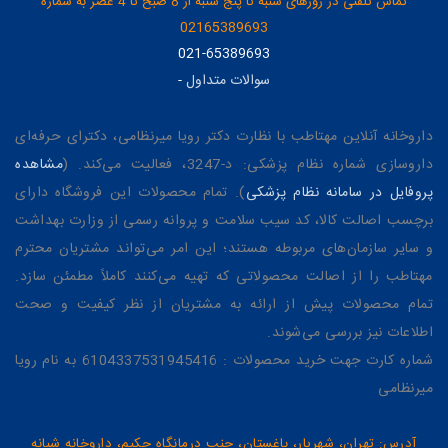
تماس تلفنی در روزهای شنبه تا پنج شنبه از 8 صبح تا 4 عصر به شماره
02165389693
021-65389693
سوالات متداول
-
داروخانه آنلاین مهتاطب با نظارت دکتر رویا میرنظامی، دکترای حرفه‌ای
داروسازی شماره نظام پزشکی: د-3247، فعالیت می‌کند. (
مشاهده
پروفایل در سامانه نظام پزشکی
). تمام محصولات این فروشگاه دارای
برچسب اصالت کالا، کد سیب سلامت و پروانه رسمی از وزارت بهداشت
و سایر سازمان‌های مربوطه هستند؛ این امر می‌تواند مشتریان محترم
مهتاطب را از اصالت محصولاتی که تهیه می‌کنند کاملاً مطمئن سازد.
تمام محصولات پیش از ارائه به مشتریان از نظر کیفیت و صحت
اطلاعات نیز بررسی می‌شوند.
شماره کارت جهت خرید محصولات : 6104337531945416 به نام رویا
میرنظامی
آدرس: تهران، شهریار، باغستان، جنب درمانگاه حکیم، داروخانه شبانه