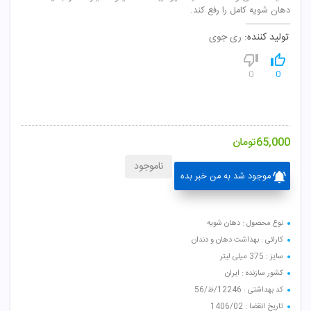
دهان شویه کامل را رفع کند.
تولید کننده:
ری جوی
0
0
65,000
تومان
ناموجود
موجود شد به من خبر بده
نوع محصول : دهان شویه
کارائی : بهداشت دهان و دندان
سایز : 375 میلی لیتر
کشور سازنده : ایران
کد بهداشتی : 12246/ظ/56
تاریخ انقضا : 1406/02