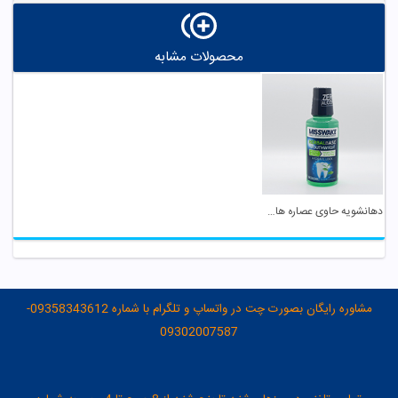
محصولات مشابه
دهانشویه حاوی عصاره های گیاهی میسویک
مشاوره رایگان بصورت چت در واتساپ و تلگرام با شماره 09358343612-
09302007587