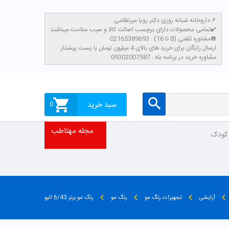
داروخانه شبانه روزی دکتر رویا میرنظامی📌
تمامی محصولات دارای برچسب اصالت کالا و سیب سلامت میباشند✔️
مشاوره تلفنی (8 تا 16) : 02165389693☎️
​ارسال رایگان برای خرید های بالای 4 میلیون تومان با پست پیشتاز
مشاوره خرید در برنامه بله : 09302007587
سبد خرید
0
مجله مهتاطب
 کودک
آرایشی
تجهیزات رنگ مو
رنگ مو
رنگ مو برنز 6/43 الیو