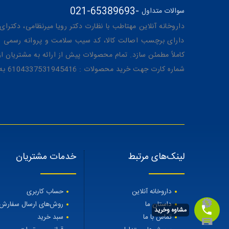
021-65389693
-
سوالات متداول
داروخانه آنلاین مهتاطب با نظارت دکتر رویا میرنظامی، دکترای حرفه‌ای دار
دارای برچسب اصالت کالا، کد سیب سلامت و پروانه رسمی از 
کاملاً مطمئن سازد. تمام محصولات پیش از ارائه به مشتریان 
شماره کارت جهت خرید محصولات : 6104337531945416 به نام رویا میرنظامی
لینک‌های مرتبط
خدمات مشتریان
داروخانه آنلاین
حساب کاربری
داستان ما
روش‌های ارسال سفارش
مشاوه وخرید
تماس با ما
سبد خرید