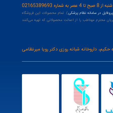
ه 02165389693
وفایل در سامانه نظام پزشکی
). تمام محصولات این فروشگاه
یان محترم مهتاطب را از اصالت محصولاتی که تهیه می‌کنند
 حکیم، داروخانه شبانه روزی دکتر رویا میرنظامی