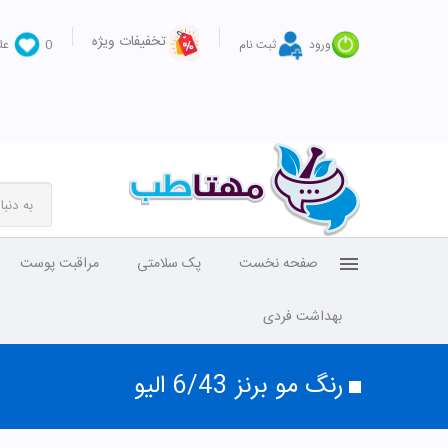
تخفیفات ویژه
ورود
ثبت نام
0
عل
صفحه نخست
پک سلامتی
مراقبت پوست
بهداشت فردی
رنگ مو برنز 6/43 الیو