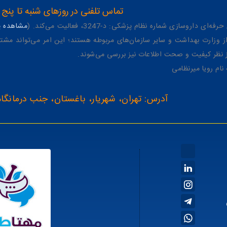
تماس تلفنی در روزهای شنبه تا پنج شنبه از 8 صبح تا 4 عصر به شمار
وسازی شماره نظام پزشکی: د-3247، فعالیت می‌کند. (
مشاهده پر
وزارت بهداشت و سایر سازمان‌های مربوطه هستند؛ این امر می‌تواند مشتر
از نظر کیفیت و صحت اطلاعات نیز بررسی می‌شوند.
آدرس: تهران، شهریار، باغستان، جنب درمانگاه