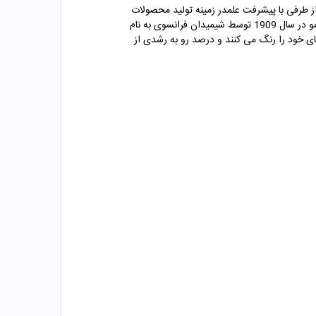
 از طرفی با پیشرفت علمدر زمینه تولید محصولات
تولید شد. رنگ مو یک ماده ­ی شیمیایی است. اولین محصول تجاری رنگ ­آمیزی مو در سال 1909 توسط شیمیدان فرانسوی به نام
ه شد. امروزه رنگ کردن مو یک کار بسیار محبوب است؛ بیش از 75 درصد از زنان موهای خود را رنگ می کنند و درصد رو به رشدی از