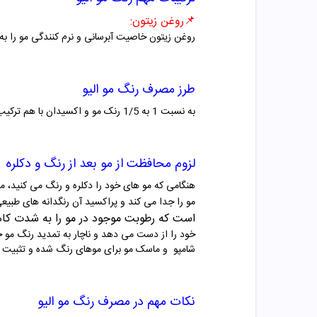
📌
روغن زیتون
:
روغن زیتون
خاصیت آبرسانی و نرم کنندگی مو را به
طرز مصرف
رنگ مو
الیو
به نسبت 1 به 1/5 رنک مو و اکسیدان با هم ترکیب شوند.موهای خودرا به مواد آغشته و بعد از 20 تا 30 دقیقه آبکشی نمایید.
لزوم محافظت از مو بعد از رنگ و دکلره
هنگامی که مو های خود را دکلره و رنگ می کنید، مو
مو را جدا می کند و پراکسید آن رنگدانه های طبی
است که رطوبت
موجود در مو را به شدت ک
خود را از دست می دهد و ناچار به تمدید رنگ مو خ
شامپو و ماسک مو برای موهای رنگ شده و تثبیت
نکات مهم در مصرف
رنگ مو
الیو