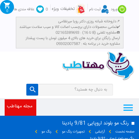
تخفیفات ویژه
ورود
ثبت نام
0
علاقه مندی ها
0
داروخانه شبانه روزی دکتر رویا میرنظامی📌
تمامی محصولات دارای برچسب اصالت کالا و سیب سلامت میباشند✔️
مشاوره تلفنی (8 تا 16) : 02165389693☎️
​ارسال رایگان برای خرید های بالای 4 میلیون تومان با پست پیشتاز
مشاوره خرید در برنامه بله : 09302007587
مجله مهتاطب
رنگ مو بلوند اروپایی 9/81 پادینا
صفحه نخست
آرایشی
تجهیزات رنگ مو
رنگ مو
رنگ مو بلوند اروپایی 9/81 پادینا