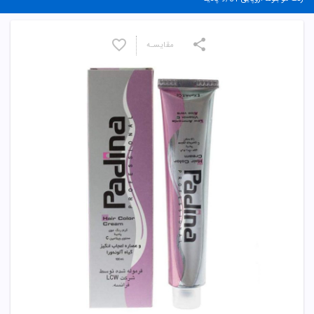
مقایسـه