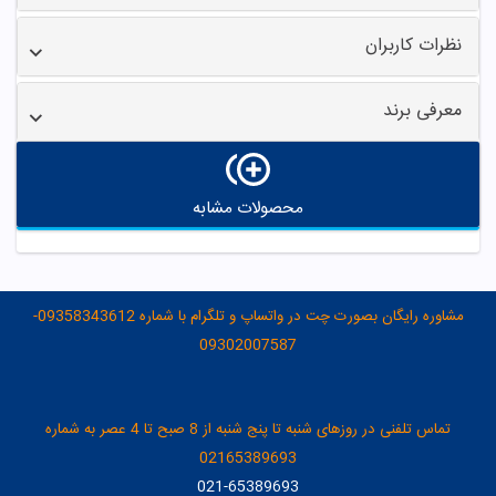
نظرات کاربران
معرفی برند
محصولات مشابه
مشاوره رایگان بصورت چت در واتساپ و تلگرام با شماره 09358343612-
09302007587
تماس تلفنی در روزهای شنبه تا پنج شنبه از 8 صبح تا 4 عصر به شماره
02165389693
021-65389693