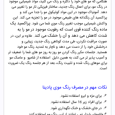
هنگامی که مو های خود را دکلره و رنگ می کنید، مواد شیمیایی موجود
در رنگ مو، برای اعمال رنگ جدید، ساختار فیزیکی تار مو را تغییر می
دهد. آمونیاک موجود در این مواد کوتیکول مو را جدا می کند و
پراکسید آن رنگدانه های طبیعی موجود در مو را تجزیه می کند. این
پراکسید یک
واکنش شیمیایی موجب تغییر رنگ موی شما می شود
.
ماده رنگ‌ کننده قوی است که رطوبت
موجود در مو را به
شدت کاهش می دهد و آن را خشک می کند
.
علاوه بر این، در
صورت مراقبت نکردن، طی مدت کوتاهی رنگ جدید، زیبایی و
درخشش خود را از دست می دهد و ناچار به تمدید رنگ مو خود
هستید. جلسات مکرر رنگ کردن مو روز به روز مو های شما را ضعیف تر
و آسیب پذیر تر می کند، به همین دلیل
استفاده از شامپو و ماسک مو
برای موهای رنگ شده و تثبیت رنگ، بعد از هر جلسه رنگ یک ضرورت
است
.
نکات مهم در مصرف
رنگ موی
پادینا
📌
برای مژه و ابرو استفاده نشود.
📌
برای افراد زیر 16 سال استفاده نشود.
📌
در جای خشک و خنک نگهداری شود.
📌
خانمهای باردار نمی توانند از این رنگ مو استفاده کنند.