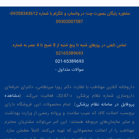
مشاوره رایگان بصورت چت در واتساپ و تلگرام با شماره 09358343612-
09302007587
تماس تلفنی در روزهای شنبه تا پنج شنبه از 8 صبح تا 4 عصر به شماره
02165389693
021-65389693
سوالات متداول
-
داروخانه آنلاین مهتاطب با نظارت دکتر رویا میرنظامی، دکترای حرفه‌ای
داروسازی شماره نظام پزشکی: د-3247، فعالیت می‌کند. (
مشاهده
پروفایل در سامانه نظام پزشکی
). تمام محصولات این فروشگاه دارای
برچسب اصالت کالا، کد سیب سلامت و پروانه رسمی از وزارت بهداشت
و سایر سازمان‌های مربوطه هستند؛ این امر می‌تواند مشتریان محترم
مهتاطب را از اصالت محصولاتی که تهیه می‌کنند کاملاً مطمئن سازد.