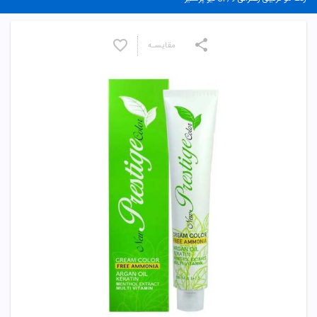
مقایسـه