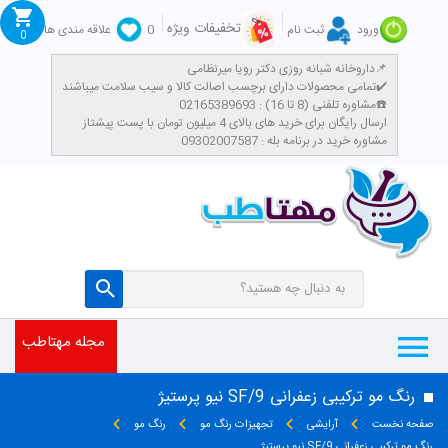
تخفیفات ویژه
ورود
ثبت نام
0
علاقه مندی ها
0
داروخانه شبانه روزی دکتر رویا میرنظامی📌
تمامی محصولات دارای برچسب اصالت کالا و سیب سلامت میباشند✔️
مشاوره تلفنی (8 تا 16) : 02165389693☎️
​ارسال رایگان برای خرید های بالای 4 میلیون تومان با پست پیشتاز
مشاوره خرید در برنامه بله : 09302007587
مجله مهتاطب
رنگ مو ترکیبی زعفرانی SF/9 نیو پرستیژ
صفحه نخست
آرایشی
تجهیزات رنگ مو
رنگ مو
رنگ مو ترکیبی زعفرانی SF/9 نیو پرستیژ