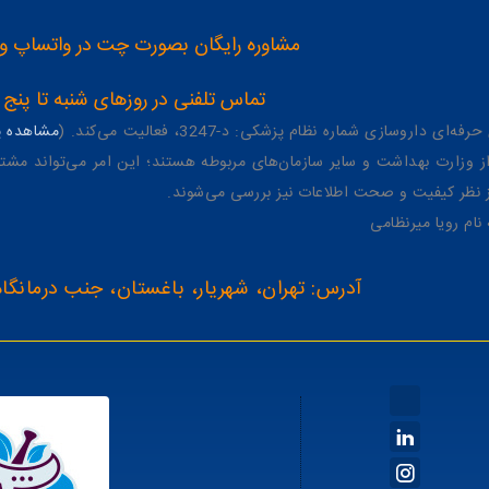
مشاوره رایگان بصورت چت در واتساپ و تلگرام با شماره 12
تماس تلفنی در روزهای شنبه تا پنج شنبه از 8 صبح تا 4 عصر به شمار
وسازی شماره نظام پزشکی: د-3247، فعالیت می‌کند. (
مشاهده پر
وزارت بهداشت و سایر سازمان‌های مربوطه هستند؛ این امر می‌تواند مشتر
از نظر کیفیت و صحت اطلاعات نیز بررسی می‌شوند.
آدرس: تهران، شهریار، باغستان، جنب درمانگاه