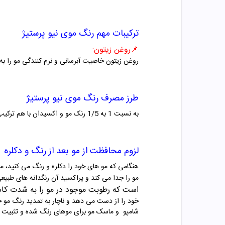
ترکیبات مهم
رنگ موی
نیو پرستیژ
📌
روغن زیتون
:
روغن زیتون
خاصیت آبرسانی و نرم کنندگی مو را به
طرز مصرف
رنگ موی
نیو پرستیژ
به نسبت 1 به 1/5 رنک مو و اکسیدان با هم ترکیب شوند.موهای خودرا به مواد آغشته و بعد از 20 تا 30 دقیقه آبکشی نمایید.
لزوم محافظت از مو بعد از رنگ و دکلره
هنگامی که مو های خود را دکلره و رنگ می کنید، مو
مو را جدا می کند و پراکسید آن رنگدانه های طبی
است که رطوبت
موجود در مو را به شدت ک
خود را از دست می دهد و ناچار به تمدید رنگ مو خ
شامپو و ماسک مو برای موهای رنگ شده و تثبیت