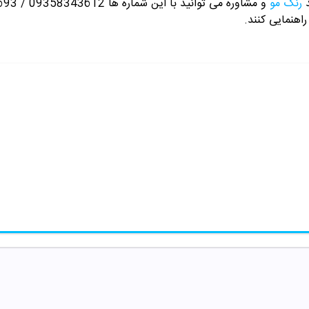
د
رنگ مو
و مشاوره می توانید با این شماره ها 09358343612 / 02165389693
راهنمایی کنند.