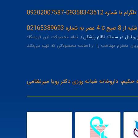
093583436-09302007587
ه 02165389693
وفایل در سامانه نظام پزشکی
). تمام محصولات این فروشگاه
یان محترم مهتاطب را از اصالت محصولاتی که تهیه می‌کنند
 حکیم، داروخانه شبانه روزی دکتر رویا میرنظامی