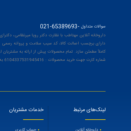
021-65389693
-
سوالات متداول
داروخانه آنلاین مهتاطب با نظارت دکتر رویا میرنظامی، دکترای حرفه‌ای دار
دارای برچسب اصالت کالا، کد سیب سلامت و پروانه رسمی از 
کاملاً مطمئن سازد. تمام محصولات پیش از ارائه به مشتریان 
شماره کارت جهت خرید محصولات : 6104337531945416 به نام رویا میرنظامی
لینک‌های مرتبط
خدمات مشتریان
داروخانه آنلاین
حساب کاربری