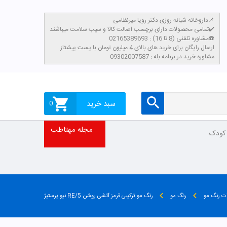
داروخانه شبانه روزی دکتر رویا میرنظامی📌
تمامی محصولات دارای برچسب اصالت کالا و سیب سلامت میباشند✔️
مشاوره تلفنی (8 تا 16) : 02165389693☎️
​ارسال رایگان برای خرید های بالای 4 میلیون تومان با پست پیشتاز
مشاوره خرید در برنامه بله : 09302007587
سبد خرید
0
مجله مهتاطب
 کودک
ت رنگ مو
رنگ مو
رنگ مو ترکیبی قرمز آتشی روشن RE/5 نیو پرستیژ