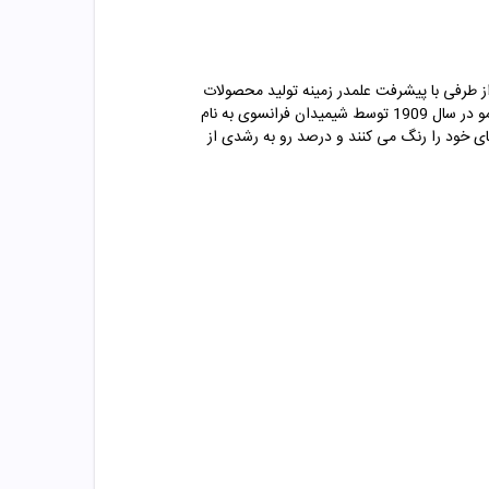
 از طرفی با پیشرفت علمدر زمینه تولید محصولات
تولید شد. رنگ مو یک ماده ­ی شیمیایی است. اولین محصول تجاری رنگ ­آمیزی مو در سال 1909 توسط شیمیدان فرانسوی به نام
ه شد. امروزه رنگ کردن مو یک کار بسیار محبوب است؛ بیش از 75 درصد از زنان موهای خود را رنگ می کنند و درصد رو به رشدی از