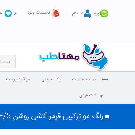
تخفیفات ویژه
ورود
ثبت نام
0
عل
صفحه نخست
پک سلامتی
مراقبت پوست
بهداشت فردی
رنگ مو ترکیبی قرمز آتشی روشن RE/5 نیو پرستیژ