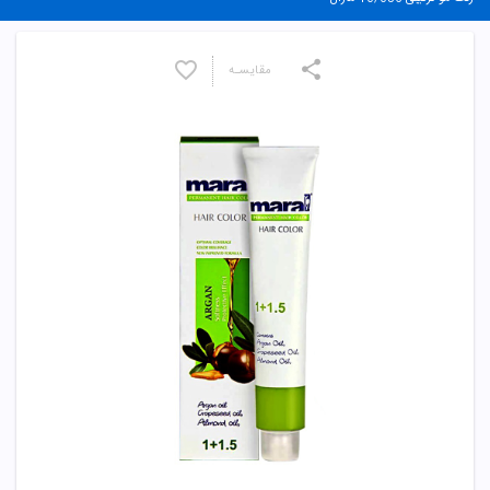
مقایسـه