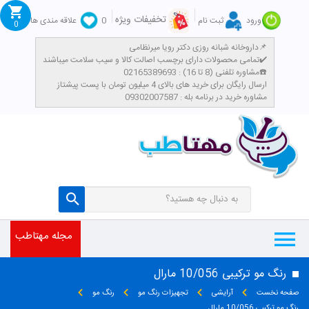
تخفیفات ویژه
ورود
ثبت نام
0
علاقه مندی ها
0
داروخانه شبانه روزی دکتر رویا میرنظامی📌
تمامی محصولات دارای برچسب اصالت کالا و سیب سلامت میباشند✔️
مشاوره تلفنی (8 تا 16) : 02165389693☎️
​ارسال رایگان برای خرید های بالای 4 میلیون تومان با پست پیشتاز
مشاوره خرید در برنامه بله : 09302007587
مجله مهتاطب
رنگ مو ترکیبی 10/056 مارال
صفحه نخست
آرایشی
تجهیزات رنگ مو
رنگ مو
رنگ مو ترکیبی 10/056 مارال