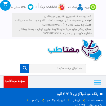
تخفیفات ویژه
ورود
ثبت نام
0
علاقه مندی ها
0
داروخانه شبانه روزی دکتر رویا میرنظامی📌
تمامی محصولات دارای برچسب اصالت کالا و سیب سلامت میباشند✔️
مشاوره تلفنی (8 تا 16) : 02165389693☎️
​ارسال رایگان برای خرید های بالای 4 میلیون تومان با پست پیشتاز
مشاوره خرید در برنامه بله : 09302007587
مجله مهتاطب
رنگ مو تنباکویی 6/65 الیو
صفحه نخست
آرایشی
تجهیزات رنگ مو
رنگ مو
رنگ مو تنباکویی 6/65 الیو