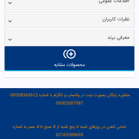
اطلاعات عمومی
نظرات کاربران
معرفی برند
محصولات مشابه
مشاوره رایگان بصورت چت در واتساپ و تلگرام با شماره 09358343612-
09302007587
تماس تلفنی در روزهای شنبه تا پنج شنبه از 8 صبح تا 4 عصر به شماره
02165389693