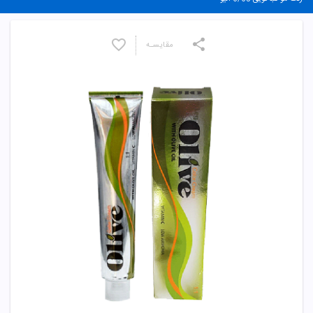
مقایسـه