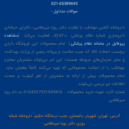
021-65389693
سوالات متداول
-
داروخانه آنلاین مهتاطب با نظارت دکتر رویا میرنظامی، دکترای حرفه‌ای
داروسازی شماره نظام پزشکی: د-3247، فعالیت می‌کند. (
مشاهده
پروفایل در سامانه نظام پزشکی
). تمام محصولات این فروشگاه دارای
برچسب اصالت کالا، کد سیب سلامت و پروانه رسمی از وزارت بهداشت
و سایر سازمان‌های مربوطه هستند؛ این امر می‌تواند مشتریان محترم
مهتاطب را از اصالت محصولاتی که تهیه می‌کنند کاملاً مطمئن سازد.
تمام محصولات پیش از ارائه به مشتریان از نظر کیفیت و صحت
اطلاعات نیز بررسی می‌شوند.
شماره کارت جهت خرید محصولات : 6104337531945416 به نام رویا
میرنظامی
آدرس: تهران، شهریار، باغستان، جنب درمانگاه حکیم، داروخانه شبانه
روزی دکتر رویا میرنظامی