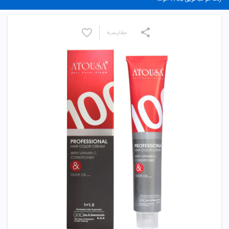
مقایسـه