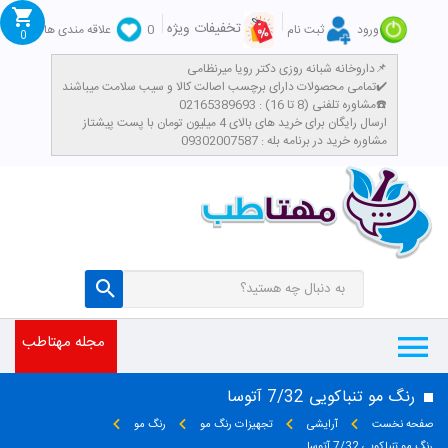
تخفیفات ویژه
ورود
ثبت نام
0
علاقه مندی ها
0
داروخانه شبانه روزی دکتر رویا میرنظامی📌
تمامی محصولات دارای برچسب اصالت کالا و سیب سلامت میباشند✔️
مشاوره تلفنی (8 تا 16) : 02165389693☎️
​ارسال رایگان برای خرید های بالای 4 میلیون تومان با پست پیشتاز
مشاوره خرید در برنامه بله : 09302007587
مجله مهتاطب
رنگ مو تنباکویی 7/32 آتوسا
صفحه نخست
آرایشی
تجهیزات رنگ مو
رنگ مو
رنگ مو تنباکویی 7/32 آتوسا