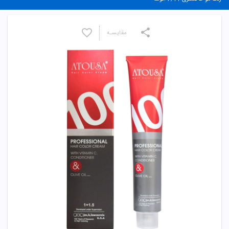
مقایسـه