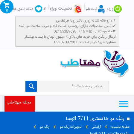
تخفیفات ویژه
ورود
ثبت نام
0
علاقه مندی ها
0
داروخانه شبانه روزی دکتر رویا میرنظامی📌
تمامی محصولات دارای برچسب اصالت کالا و سیب سلامت میباشند✔️
مشاوره تلفنی (8 تا 16) : 02165389693☎️
​ارسال رایگان برای خرید های بالای 4 میلیون تومان با پست پیشتاز
مشاوره خرید در برنامه بله : 09302007587
مجله مهتاطب
رنگ مو خاکستری 7/11 آتوسا
صفحه نخست
آرایشی
تجهیزات رنگ مو
رنگ مو
رنگ مو خاکستری 7/11 آتوسا