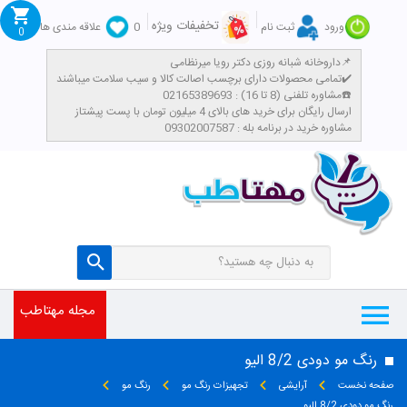
تخفیفات ویژه
ورود
ثبت نام
0
علاقه مندی ها
0
داروخانه شبانه روزی دکتر رویا میرنظامی📌
تمامی محصولات دارای برچسب اصالت کالا و سیب سلامت میباشند✔️
مشاوره تلفنی (8 تا 16) : 02165389693☎️
​ارسال رایگان برای خرید های بالای 4 میلیون تومان با پست پیشتاز
مشاوره خرید در برنامه بله : 09302007587
مجله مهتاطب
رنگ مو دودی 8/2 الیو
صفحه نخست
آرایشی
تجهیزات رنگ مو
رنگ مو
رنگ مو دودی 8/2 الیو