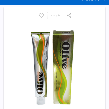
مقایسـه