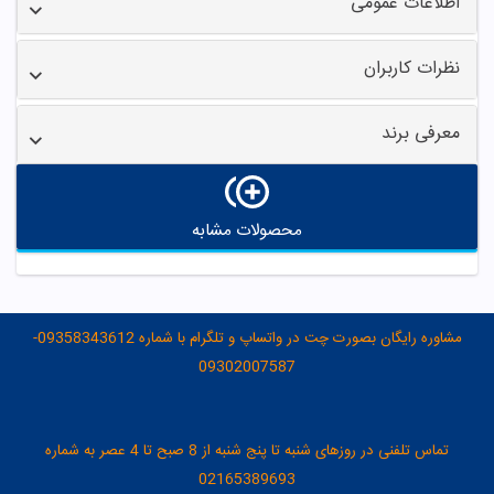
اطلاعات عمومی
نظرات کاربران
معرفی برند
محصولات مشابه
مشاوره رایگان بصورت چت در واتساپ و تلگرام با شماره 09358343612-
09302007587
تماس تلفنی در روزهای شنبه تا پنج شنبه از 8 صبح تا 4 عصر به شماره
02165389693