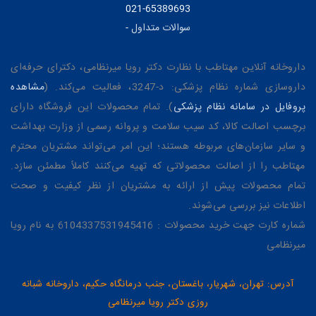
021-65389693
سوالات متداول
-
داروخانه آنلاین مهتاطب با نظارت دکتر رویا میرنظامی، دکترای حرفه‌ای
داروسازی شماره نظام پزشکی: د-3247، فعالیت می‌کند. (
مشاهده
پروفایل در سامانه نظام پزشکی
). تمام محصولات این فروشگاه دارای
برچسب اصالت کالا، کد سیب سلامت و پروانه رسمی از وزارت بهداشت
و سایر سازمان‌های مربوطه هستند؛ این امر می‌تواند مشتریان محترم
مهتاطب را از اصالت محصولاتی که تهیه می‌کنند کاملاً مطمئن سازد.
تمام محصولات پیش از ارائه به مشتریان از نظر کیفیت و صحت
اطلاعات نیز بررسی می‌شوند.
شماره کارت جهت خرید محصولات : 6104337531945416 به نام رویا
میرنظامی
آدرس: تهران، شهریار، باغستان، جنب درمانگاه حکیم، داروخانه شبانه
روزی دکتر رویا میرنظامی