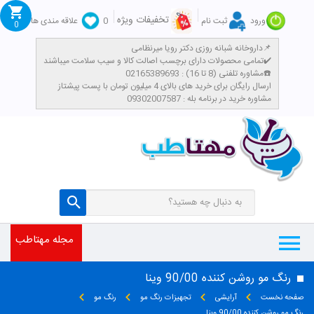
تخفیفات ویژه
ورود
ثبت نام
0
علاقه مندی ها
0
داروخانه شبانه روزی دکتر رویا میرنظامی📌
تمامی محصولات دارای برچسب اصالت کالا و سیب سلامت میباشند✔️
مشاوره تلفنی (8 تا 16) : 02165389693☎️
​ارسال رایگان برای خرید های بالای 4 میلیون تومان با پست پیشتاز
مشاوره خرید در برنامه بله : 09302007587
مجله مهتاطب
رنگ مو روشن کننده 90/00 وینا
صفحه نخست
آرایشی
تجهیزات رنگ مو
رنگ مو
رنگ مو روشن کننده 90/00 وینا