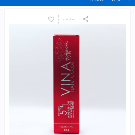
مقایسـه