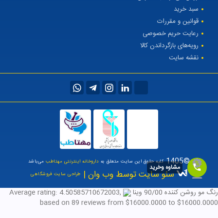
سبد خرید
قوانین و مقررات
رعایت حریم خصوصی
رویه‌های بازگرداندن کالا
نقشه سایت
©1405
کلیه حقوق این سایت متعلق به
داروخانه اینترنتی مهتاطب
می‌باشد
مشاوه وخرید
سئو سایت توسط وب وان |
طراحی سایت فروشگاهی
رنگ مو روشن کننده 90/00 وینا
,
4.50585710672003
Average rating:
based on
89
reviews
from $
16000.0000
to $
16000.0000