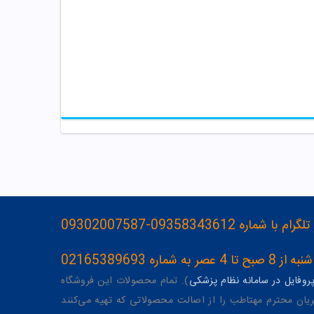
093583436-09302007587
ه 02165389693
وفایل در سامانه نظام پزشکی
). تمام محصولات این فروشگاه
یان محترم مهتاطب را از اصالت محصولاتی که تهیه می‌کنند