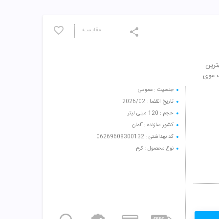
مقایسـه
هترین
گ موی
جنسیت : عمومی
تاریخ انقضا : 2026/02
حجم : 120 میلی لیتر
کشور سازنده : آلمان
کد بهداشتی : 06269608300132
نوع محصول : کرم