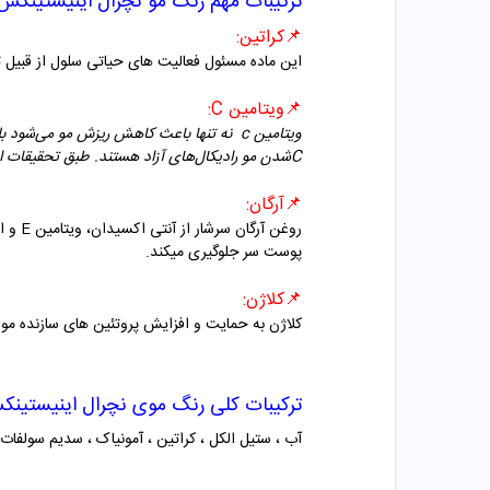
ترکیبات مهم رنگ مو نچرال اینیستینکس
📌
کراتین
:
این ماده مسئول فعالیت های حیاتی سلول از قبیل
📌
ویتامین
C:
ویتامین c
نه تنها باعث کاهش ریزش مو می‌شود بل
C
شدن مو رادیکال‌های آزاد هستند. طبق تحقیقات ا
📌
آرگان
:
روغن آرگان سرشار از آنتی اکسیدان، ویتامین
E
و ا
پوست سر جلوگیری میکند
.
📌
کلاژن
:
کلاژن به حمایت و افزایش پروتئین های سازنده مو 
ترکیبات کلی رنگ موی
نچرال اینیستینک
آب ، ستیل الکل ، کراتین ، آمونیاک ، سدیم سولفات