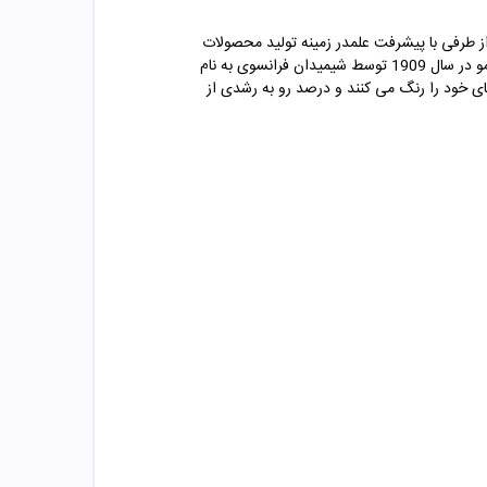
 از طرفی با پیشرفت علمدر زمینه تولید محصولات
تولید شد. رنگ مو یک ماده ­ی شیمیایی است. اولین محصول تجاری رنگ ­آمیزی مو در سال 1909 توسط شیمیدان فرانسوی به نام
ه شد. امروزه رنگ کردن مو یک کار بسیار محبوب است؛ بیش از 75 درصد از زنان موهای خود را رنگ می کنند و درصد رو به رشدی از