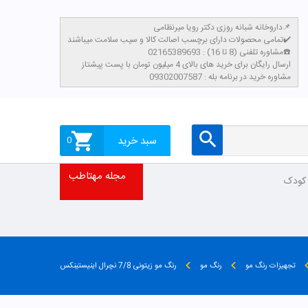
داروخانه شبانه روزی دکتر رویا میرنظامی📌
تمامی محصولات دارای برچسب اصالت کالا و سیب سلامت میباشند✔️
مشاوره تلفنی (8 تا 16) : 02165389693☎️
​ارسال رایگان برای خرید های بالای 4 میلیون تومان با پست پیشتاز
مشاوره خرید در برنامه بله : 09302007587
سبد خرید
0
مجله مهتاطب
 کودک
تجهیزات رنگ مو
رنگ مو
رنگ مو زیتونی 7/8 نچرال اینیستینکس