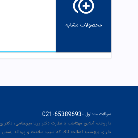
محصولات مشابه
021-65389693
-
سوالات متداول
داروخانه آنلاین مهتاطب با نظارت دکتر رویا میرنظامی، دکترای حرفه‌ای دار
دارای برچسب اصالت کالا، کد سیب سلامت و پروانه رسمی از 