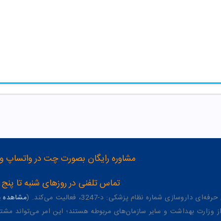
مشاوره رایگان بصورت چت در واتساپ و تلگرام با شماره 12
تماس تلفنی در روزهای شنبه تا پنج شنبه از 8 صبح تا 4 عصر به شمار
وسازی شماره نظام پزشکی: د-3247، فعالیت می‌کند. (
مشاهده پر
وزارت بهداشت و سایر سازمان‌های مربوطه هستند؛ این امر می‌تواند مشتر