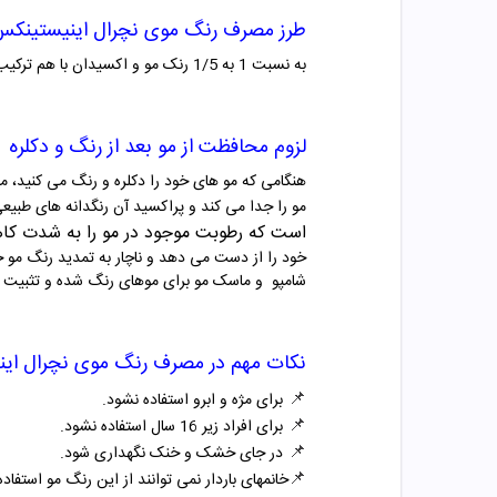
طرز مصرف رنگ
موی نچرال اینیستینکس
به نسبت 1 به 1/5 رنک مو و اکسیدان با هم ترکیب شوند.موهای خودرا به مواد آغشته و بعد از 20 تا 30 دقیقه آبکشی نمایید.
لزوم محافظت از مو بعد از رنگ و دکلره
هنگامی که مو های خود را دکلره و رنگ می کنید، مو
مو را جدا می کند و پراکسید آن رنگدانه های طبی
است که رطوبت
موجود در مو را به شدت ک
خود را از دست می دهد و ناچار به تمدید رنگ مو خ
شامپو و ماسک مو برای موهای رنگ شده و تثبیت
نکات مهم در مصرف
رنگ
موی نچرال ای
📌
برای مژه و ابرو استفاده نشود.
📌
برای افراد زیر 16 سال استفاده نشود.
📌
در جای خشک و خنک نگهداری شود.
📌
خانمهای باردار نمی توانند از این رنگ مو استفاده 