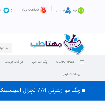
تخفیفات ویژه
ورود
ثبت نام
0
عل
صفحه نخست
پک سلامتی
مراقبت پوست
بهداشت فردی
رنگ مو زیتونی 7/8 نچرال اینیستینکس