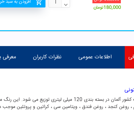
افزودن به سبد خر
180,000
تومان
فی
اطلاعات عمومی
نظرات کاربران
معرفی ب
ونی
رنگ موی نچرال اینیستینکس زیتونی ساخت کشور آلمان در بسته بندی 120 می
 ، روغن کنجد ، روغن فندق ، ویتامین سی ، کراتین و پروتئین موجب 