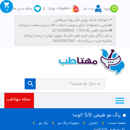
تخفیفات ویژه
ورود
ثبت نام
0
علاقه مندی ها
0
داروخانه شبانه روزی دکتر رویا میرنظامی📌
تمامی محصولات دارای برچسب اصالت کالا و سیب سلامت میباشند✔️
مشاوره تلفنی (8 تا 16) : 02165389693☎️
​ارسال رایگان برای خرید های بالای 4 میلیون تومان با پست پیشتاز
مشاوره خرید در برنامه بله : 09302007587
مجله مهتاطب
رنگ مو طبیعی 5/0 آتوسا
صفحه نخست
آرایشی
تجهیزات رنگ مو
رنگ مو
رنگ مو طبیعی 5/0 آتوسا