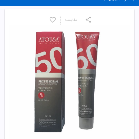
مقایسـه