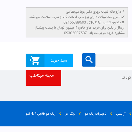
داروخانه شبانه روزی دکتر رویا میرنظامی📌
تمامی محصولات دارای برچسب اصالت کالا و سیب سلامت میباشند✔️
مشاوره تلفنی (8 تا 16) : 02165389693☎️
​ارسال رایگان برای خرید های بالای 4 میلیون تومان با پست پیشتاز
مشاوره خرید در برنامه بله : 09302007587
سبد خرید
0
مجله مهتاطب
 کودک
آرایشی
تجهیزات رنگ مو
رنگ مو
رنگ مو طلایی 4/5 الیو