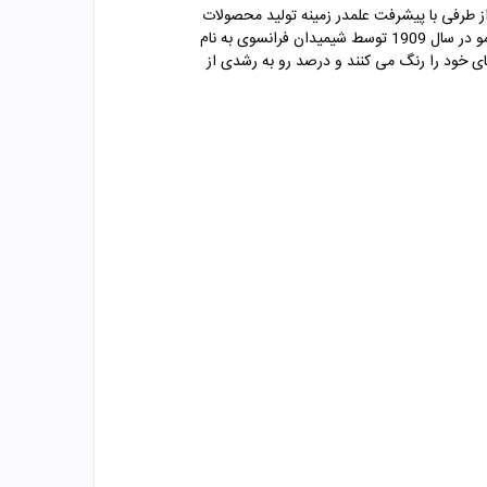
 از طرفی با پیشرفت علمدر زمینه تولید محصولات
تولید شد. رنگ مو یک ماده ­ی شیمیایی است. اولین محصول تجاری رنگ ­آمیزی مو در سال 1909 توسط شیمیدان فرانسوی به نام
ه شد. امروزه رنگ کردن مو یک کار بسیار محبوب است؛ بیش از 75 درصد از زنان موهای خود را رنگ می کنند و درصد رو به رشدی از