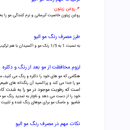
📌
روغن زیتون
:
روغن زیتون
خاصیت آبرسانی و نرم کنندگی مو را به
طرز مصرف
رنگ مو
الیو
به نسبت 1 به 1/5 رنک مو و اکسیدان با هم ترکیب شوند.موهای خودرا به مواد آغشته و بعد از 20 تا 30 دقیقه آبکشی نمایید.
لزوم محافظت از مو بعد از رنگ و دکلره
هنگامی که مو های خود را دکلره و رنگ می کنید، مو
مو را جدا می کند و پراکسید آن رنگدانه های طبی
است که رطوبت
موجود در مو را به شدت ک
خود را از دست می دهد و ناچار به تمدید رنگ مو خ
شامپو و ماسک مو برای موهای رنگ شده و تثبیت
نکات مهم در مصرف
رنگ مو
الیو