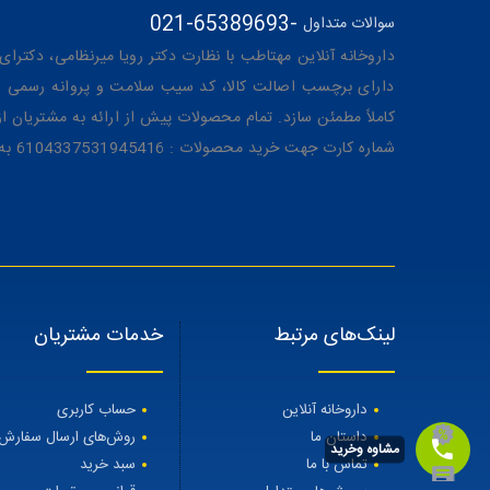
021-65389693
-
سوالات متداول
داروخانه آنلاین مهتاطب با نظارت دکتر رویا میرنظامی، دکترای حرفه‌ای دار
دارای برچسب اصالت کالا، کد سیب سلامت و پروانه رسمی از 
کاملاً مطمئن سازد. تمام محصولات پیش از ارائه به مشتریان 
شماره کارت جهت خرید محصولات : 6104337531945416 به نام رویا میرنظامی
لینک‌های مرتبط
خدمات مشتریان
داروخانه آنلاین
حساب کاربری
داستان ما
روش‌های ارسال سفارش
مشاوه وخرید
تماس با ما
سبد خرید