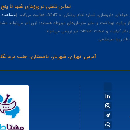
تماس تلفنی در روزهای شنبه تا پنج شنبه از 8 صبح تا 4 عصر به شمار
وسازی شماره نظام پزشکی: د-3247، فعالیت می‌کند. (
مشاهده پر
وزارت بهداشت و سایر سازمان‌های مربوطه هستند؛ این امر می‌تواند مشتر
از نظر کیفیت و صحت اطلاعات نیز بررسی می‌شوند.
آدرس: تهران، شهریار، باغستان، جنب درمانگاه