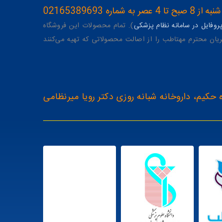
ه 02165389693
وفایل در سامانه نظام پزشکی
). تمام محصولات این فروشگاه
یان محترم مهتاطب را از اصالت محصولاتی که تهیه می‌کنند
 حکیم، داروخانه شبانه روزی دکتر رویا میرنظامی