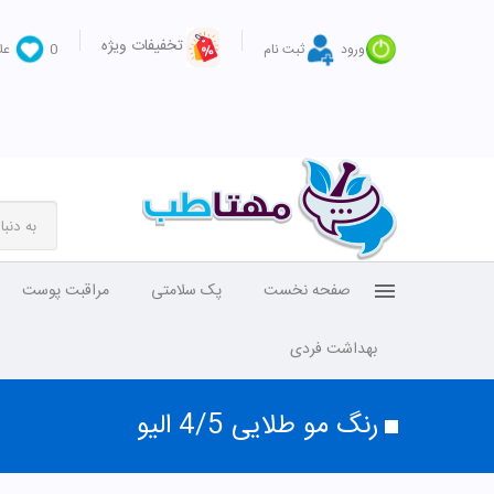
تخفیفات ویژه
ورود
ثبت نام
0
عل
صفحه نخست
پک سلامتی
مراقبت پوست
بهداشت فردی
رنگ مو طلایی 4/5 الیو