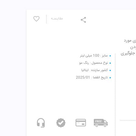
مقایسـه
های مورد
ودن
 جلوگیری
سایز : 100 میلی لیتر
نوع محصول : رنگ مو
کشور سازنده : ایتالیا
تاریخ انقضا : 2025/01