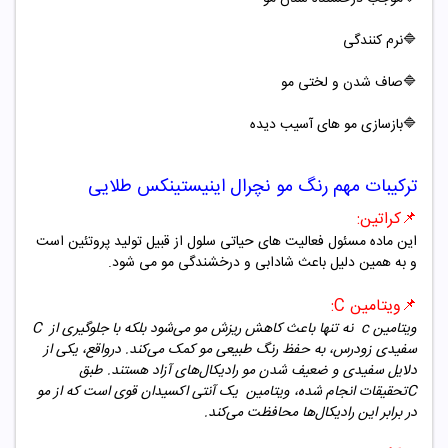
🔷
نرم کنندگی
🔷صاف شدن و لختی مو
🔷بازسازی مو های آسیب دیده
ترکیبات مهم رنگ مو نچرال اینیستینکس طلایی
📌
کراتین
:
این ماده مسئول فعالیت های حیاتی سلول از قبیل تولید پروتئین است
و به همین دلیل باعث شادابی و درخشندگی مو می شود
.
📌
ویتامین
C:
ویتامین c
نه تنها باعث کاهش ریزش مو می‌شود بلکه با جلوگیری از
C
سفیدی زودرس، به حفظ رنگ طبیعی مو کمک می‌کند. درواقع، یکی از
دلایل سفیدی و ضعیف شدن مو رادیکال‌های آزاد هستند. طبق
C
تحقیقات انجام شده، ویتامین
یک آنتی اکسیدان قوی است که از مو
در برابر این رادیکال‌ها محافظت می‌کند
.