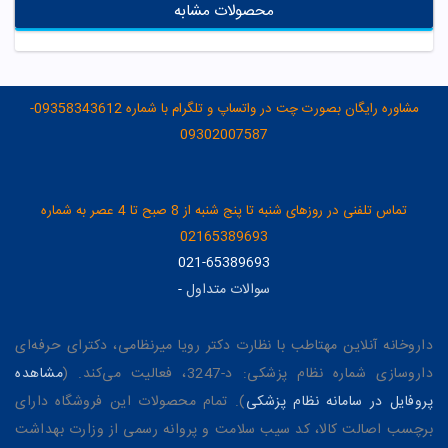
محصولات مشابه
مشاوره رایگان بصورت چت در واتساپ و تلگرام با شماره 09358343612-
09302007587
تماس تلفنی در روزهای شنبه تا پنج شنبه از 8 صبح تا 4 عصر به شماره
02165389693
021-65389693
سوالات متداول
-
داروخانه آنلاین مهتاطب با نظارت دکتر رویا میرنظامی، دکترای حرفه‌ای
داروسازی شماره نظام پزشکی: د-3247، فعالیت می‌کند. (
مشاهده
پروفایل در سامانه نظام پزشکی
). تمام محصولات این فروشگاه دارای
برچسب اصالت کالا، کد سیب سلامت و پروانه رسمی از وزارت بهداشت