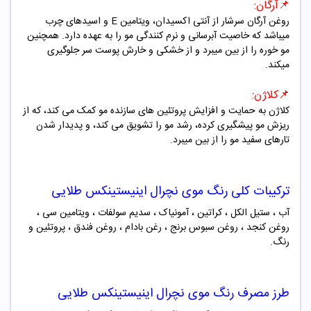
📌
آرگان
:
روغن آرگان سرشار از آنتی اکسیدان، ویتامین
E
و اسیدهای چرب
میباشد که خاصیت آبرسانی و نرم کنندگی مو را به عهده دارد. همچنین
مو خوره را از بین میبرد و از خشکی و خارش پوست سر جلوگیری
میکند
.
📌
کلاژن
:
کلاژن به حمایت و افزایش پروتئین های سازنده مو کمک می کند، که از
ریزش مو پیشگیری کرده، رشد مو را تشویق می کند، و پدیدار شدن
تارهای سفید مو را از بین میبرد
.
ترکیبات کلی رنگ موی
نچرال اینیستینکس طلایی
آب ، ستیل الکل ، کراتین ، آمونیاک ، سدیم سولفات ، ویتامین سی ،
روغن کنجد ، روغن سبوس برنج ، رغن بادام ، روغن فندق ، پروتئین و
رنگ.
طرز مصرف رنگ
موی نچرال اینیستینکس طلایی