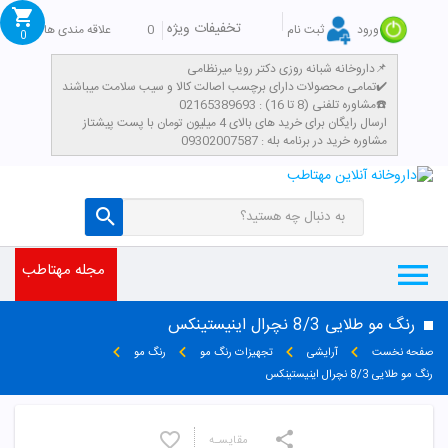
تخفیفات ویژه
0
علاقه مندی ها
ورود
ثبت نام
0
داروخانه شبانه روزی دکتر رویا میرنظامی📌
تمامی محصولات دارای برچسب اصالت کالا و سیب سلامت میباشند✔️
مشاوره تلفنی (8 تا 16) : 02165389693☎️
​ارسال رایگان برای خرید های بالای 4 میلیون تومان با پست پیشتاز
مشاوره خرید در برنامه بله : 09302007587
مجله مهتاطب
رنگ مو طلایی 8/3 نچرال اینیستینکس
صفحه نخست
آرایشی
تجهیزات رنگ مو
رنگ مو
رنگ مو طلایی 8/3 نچرال اینیستینکس
مقایسـه