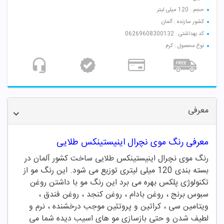
حجم : 120 میلی لیتر
کشور سازنده : آلمان
کد بهداشتی : 06269608300132
نوع محصول : کرم
معرفی
معرفی رنگ موی نچرال اینیستینکس طلایی
رنگ موی نچرال اینیستینکس طلایی ساخت کشور آلمان در
بسته بندی 120 میلی لیتری توزیع می شود. این رنگ مو از
تکنولوژی پلکس بهره می برد این رنگ مو با داشتن روغن
سبوس برنج ، روغن بادام ، روغن کنجد ، روغن فندق ،
ویتامین سی ، کراتین و پروتئین موجب درخشنده ، نرم و
لطیف شدن و حتی بازسازی مو های اسیب دیده شما می