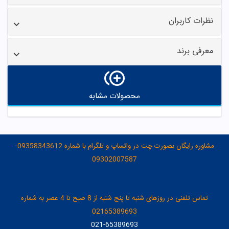
نظرات کاربران
معرفی برند
محصولات مشابه
مشاوره رایگان بصورت چت در واتساپ و تلگرام با شماره 09358343612-
09302007587
تماس تلفنی در روزهای شنبه تا پنج شنبه از 8 صبح تا 4 عصر به شماره
02165389693
021-65389693