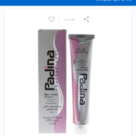
مقایسـه