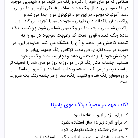
هنگامی که مو های خود را دکلره و رنگ می کنید، مواد شیمیایی موجود
در رنگ مو، برای اعمال رنگ جدید، ساختار فیزیکی تار مو را تغییر می
دهد. آمونیاک موجود در این مواد کوتیکول مو را جدا می کند و
پراکسید آن رنگدانه های طبیعی موجود در مو را تجزیه می کند. این
پراکسید یک
واکنش شیمیایی موجب تغییر رنگ موی شما می شود
.
ماده رنگ‌ کننده قوی است که رطوبت
موجود در مو را به
شدت کاهش می دهد و آن را خشک می کند
.
علاوه بر این، در
صورت مراقبت نکردن، طی مدت کوتاهی رنگ جدید، زیبایی و
درخشش خود را از دست می دهد و ناچار به تمدید رنگ مو خود
هستید. جلسات مکرر رنگ کردن مو روز به روز مو های شما را ضعیف تر
و آسیب پذیر تر می کند، به همین دلیل
استفاده از شامپو و ماسک مو
برای موهای رنگ شده و تثبیت رنگ، بعد از هر جلسه رنگ یک ضرورت
است
.
نکات مهم در مصرف
رنگ موی
پادینا
📌
برای مژه و ابرو استفاده نشود.
📌
برای افراد زیر 16 سال استفاده نشود.
📌
در جای خشک و خنک نگهداری شود.
📌
خانمهای باردار نمی توانند از این رنگ مو استفاده کنند.