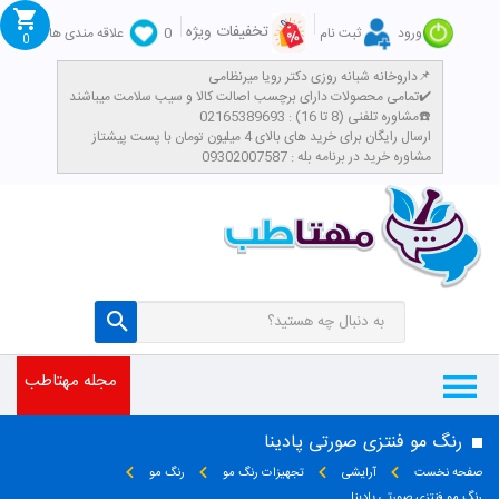
تخفیفات ویژه
ورود
ثبت نام
0
علاقه مندی ها
0
داروخانه شبانه روزی دکتر رویا میرنظامی📌
تمامی محصولات دارای برچسب اصالت کالا و سیب سلامت میباشند✔️
مشاوره تلفنی (8 تا 16) : 02165389693☎️
​ارسال رایگان برای خرید های بالای 4 میلیون تومان با پست پیشتاز
مشاوره خرید در برنامه بله : 09302007587
مجله مهتاطب
رنگ مو فنتزی صورتی پادینا
صفحه نخست
آرایشی
تجهیزات رنگ مو
رنگ مو
رنگ مو فنتزی صورتی پادینا