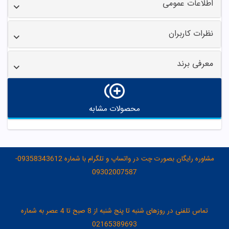
اطلاعات عمومی
نظرات کاربران
معرفی برند
محصولات مشابه
مشاوره رایگان بصورت چت در واتساپ و تلگرام با شماره 09358343612-
09302007587
تماس تلفنی در روزهای شنبه تا پنج شنبه از 8 صبح تا 4 عصر به شماره
02165389693