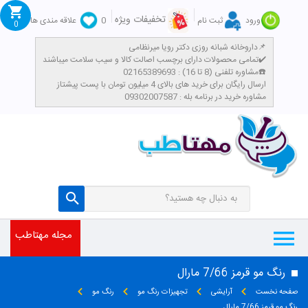
تخفیفات ویژه
ورود
ثبت نام
0
علاقه مندی ها
0
داروخانه شبانه روزی دکتر رویا میرنظامی📌
تمامی محصولات دارای برچسب اصالت کالا و سیب سلامت میباشند✔️
مشاوره تلفنی (8 تا 16) : 02165389693☎️
​ارسال رایگان برای خرید های بالای 4 میلیون تومان با پست پیشتاز
مشاوره خرید در برنامه بله : 09302007587
مجله مهتاطب
رنگ مو قرمز 7/66 مارال
صفحه نخست
آرایشی
تجهیزات رنگ مو
رنگ مو
رنگ مو قرمز 7/66 مارال