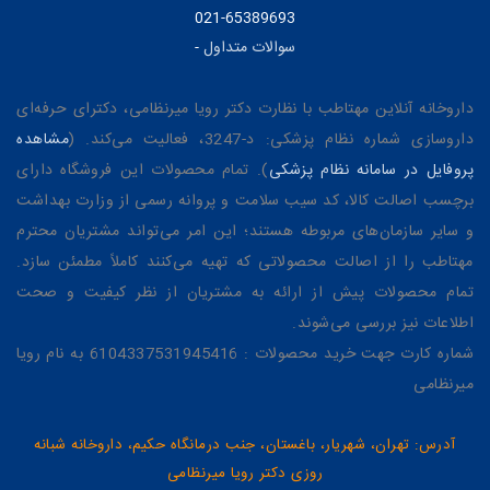
021-65389693
سوالات متداول
-
داروخانه آنلاین مهتاطب با نظارت دکتر رویا میرنظامی، دکترای حرفه‌ای
داروسازی شماره نظام پزشکی: د-3247، فعالیت می‌کند. (
مشاهده
پروفایل در سامانه نظام پزشکی
). تمام محصولات این فروشگاه دارای
برچسب اصالت کالا، کد سیب سلامت و پروانه رسمی از وزارت بهداشت
و سایر سازمان‌های مربوطه هستند؛ این امر می‌تواند مشتریان محترم
مهتاطب را از اصالت محصولاتی که تهیه می‌کنند کاملاً مطمئن سازد.
تمام محصولات پیش از ارائه به مشتریان از نظر کیفیت و صحت
اطلاعات نیز بررسی می‌شوند.
شماره کارت جهت خرید محصولات : 6104337531945416 به نام رویا
میرنظامی
آدرس: تهران، شهریار، باغستان، جنب درمانگاه حکیم، داروخانه شبانه
روزی دکتر رویا میرنظامی