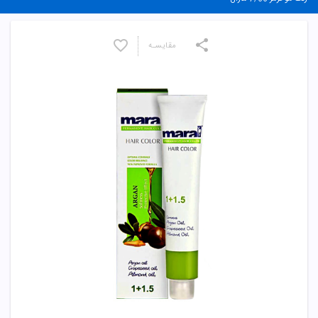
مقایسـه