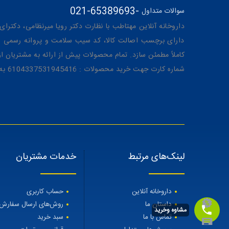
021-65389693
-
سوالات متداول
داروخانه آنلاین مهتاطب با نظارت دکتر رویا میرنظامی، دکترای حرفه‌ای دار
دارای برچسب اصالت کالا، کد سیب سلامت و پروانه رسمی از 
کاملاً مطمئن سازد. تمام محصولات پیش از ارائه به مشتریان 
شماره کارت جهت خرید محصولات : 6104337531945416 به نام رویا میرنظامی
لینک‌های مرتبط
خدمات مشتریان
داروخانه آنلاین
حساب کاربری
داستان ما
روش‌های ارسال سفارش
مشاوه وخرید
تماس با ما
سبد خرید