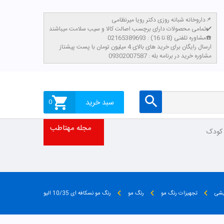
داروخانه شبانه روزی دکتر رویا میرنظامی📌
تمامی محصولات دارای برچسب اصالت کالا و سیب سلامت میباشند✔️
مشاوره تلفنی (8 تا 16) : 02165389693☎️
​ارسال رایگان برای خرید های بالای 4 میلیون تومان با پست پیشتاز
مشاوره خرید در برنامه بله : 09302007587
سبد خرید
0
مجله مهتاطب
 کودک
یشی
تجهیزات رنگ مو
رنگ مو
رنگ مو نسکافه ای 10/35 الیو