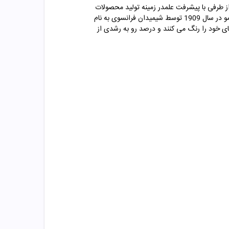
 از طرفی با پیشرفت علمدر زمینه تولید محصولات
تولید شد. رنگ مو یک ماده ­ی شیمیایی است. اولین محصول تجاری رنگ ­آمیزی مو در سال 1909 توسط شیمیدان فرانسوی به نام
ه شد. امروزه رنگ کردن مو یک کار بسیار محبوب است؛ بیش از 75 درصد از زنان موهای خود را رنگ می کنند و درصد رو به رشدی از