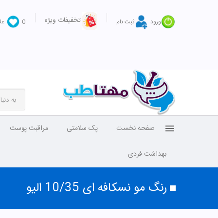
تخفیفات ویژه
ورود
ثبت نام
0
عل
صفحه نخست
پک سلامتی
مراقبت پوست
بهداشت فردی
رنگ مو نسکافه ای 10/35 الیو