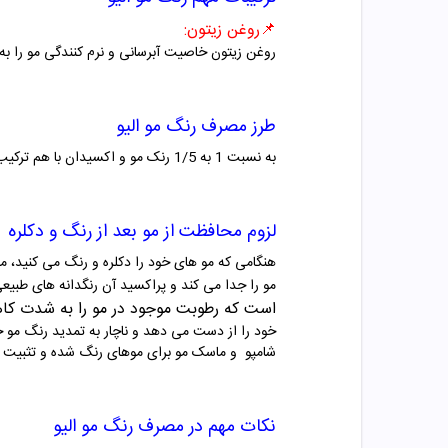
📌
روغن زیتون
:
روغن زیتون
خاصیت آبرسانی و نرم کنندگی مو را به
طرز مصرف
رنگ مو
الیو
به نسبت 1 به 1/5 رنک مو و اکسیدان با هم ترکیب شوند.موهای خودرا به مواد آغشته و بعد از 20 تا 30 دقیقه آبکشی نمایید.
لزوم محافظت از مو بعد از رنگ و دکلره
هنگامی که مو های خود را دکلره و رنگ می کنید، مو
مو را جدا می کند و پراکسید آن رنگدانه های طبی
است که رطوبت
موجود در مو را به شدت ک
خود را از دست می دهد و ناچار به تمدید رنگ مو خ
شامپو و ماسک مو برای موهای رنگ شده و تثبیت
نکات مهم در مصرف
رنگ مو
الیو