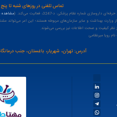
تماس تلفنی در روزهای شنبه تا پنج شنبه از 8 صبح تا 4 عصر به شمار
وسازی شماره نظام پزشکی: د-3247، فعالیت می‌کند. (
مشاهده پر
وزارت بهداشت و سایر سازمان‌های مربوطه هستند؛ این امر می‌تواند مشتر
از نظر کیفیت و صحت اطلاعات نیز بررسی می‌شوند.
آدرس: تهران، شهریار، باغستان، جنب درمانگاه