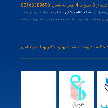
ه 02165389693
وفایل در سامانه نظام پزشکی
). تمام محصولات این فروشگاه
یان محترم مهتاطب را از اصالت محصولاتی که تهیه می‌کنند
 حکیم، داروخانه شبانه روزی دکتر رویا میرنظامی