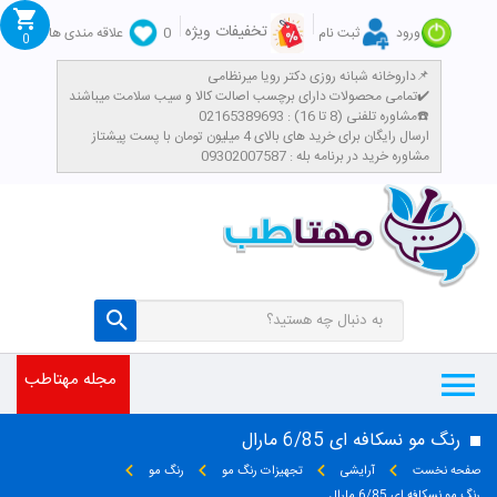
تخفیفات ویژه
ورود
ثبت نام
0
علاقه مندی ها
0
داروخانه شبانه روزی دکتر رویا میرنظامی📌
تمامی محصولات دارای برچسب اصالت کالا و سیب سلامت میباشند✔️
مشاوره تلفنی (8 تا 16) : 02165389693☎️
​ارسال رایگان برای خرید های بالای 4 میلیون تومان با پست پیشتاز
مشاوره خرید در برنامه بله : 09302007587
مجله مهتاطب
رنگ مو نسکافه ای 6/85 مارال
صفحه نخست
آرایشی
تجهیزات رنگ مو
رنگ مو
رنگ مو نسکافه ای 6/85 مارال