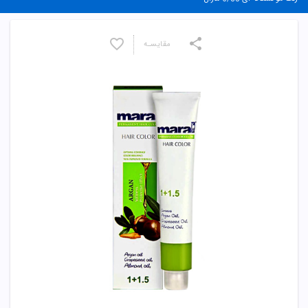
مقایسـه