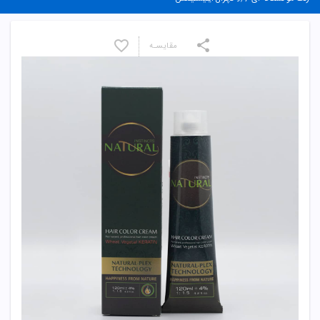
مقایسـه