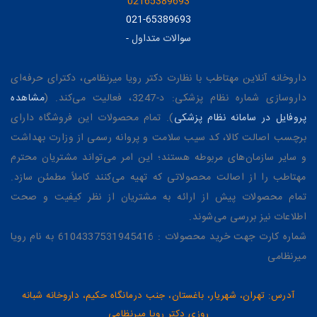
02165389693
021-65389693
سوالات متداول
-
داروخانه آنلاین مهتاطب با نظارت دکتر رویا میرنظامی، دکترای حرفه‌ای
داروسازی شماره نظام پزشکی: د-3247، فعالیت می‌کند. (
مشاهده
پروفایل در سامانه نظام پزشکی
). تمام محصولات این فروشگاه دارای
برچسب اصالت کالا، کد سیب سلامت و پروانه رسمی از وزارت بهداشت
و سایر سازمان‌های مربوطه هستند؛ این امر می‌تواند مشتریان محترم
مهتاطب را از اصالت محصولاتی که تهیه می‌کنند کاملاً مطمئن سازد.
تمام محصولات پیش از ارائه به مشتریان از نظر کیفیت و صحت
اطلاعات نیز بررسی می‌شوند.
شماره کارت جهت خرید محصولات : 6104337531945416 به نام رویا
میرنظامی
آدرس: تهران، شهریار، باغستان، جنب درمانگاه حکیم، داروخانه شبانه
روزی دکتر رویا میرنظامی