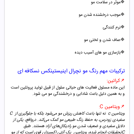
🔷موثر در سلامت مو
🔷موجب درخشنده شدن مو
🔷
نرم کنندگی
🔷صاف شدن و لختی مو
🔷بازسازی مو های آسیب دیده
ترکیبات مهم رنگ مو نچرال اینیستینکس نسکافه ای
📌
کراتین
:
این ماده مسئول فعالیت های حیاتی سلول از قبیل تولید پروتئین است
و به همین دلیل باعث شادابی و درخشندگی مو می شود
.
📌
ویتامین
C:
ویتامین c
نه تنها باعث کاهش ریزش مو می‌شود بلکه با جلوگیری از
C
سفیدی زودرس، به حفظ رنگ طبیعی مو کمک می‌کند. درواقع، یکی از
دلایل سفیدی و ضعیف شدن مو رادیکال‌های آزاد هستند. طبق
C
تحقیقات انجام شده، ویتامین
یک آنتی اکسیدان قوی است که از مو