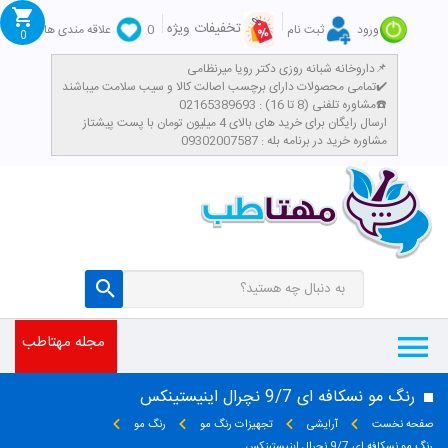
تخفیفات ویژه
ورود
ثبت نام
0
علاقه مندی ها
0
داروخانه شبانه روزی دکتر رویا میرنظامی📌
تمامی محصولات دارای برچسب اصالت کالا و سیب سلامت میباشند✔️
مشاوره تلفنی (8 تا 16) : 02165389693☎️
​ارسال رایگان برای خرید های بالای 4 میلیون تومان با پست پیشتاز
مشاوره خرید در برنامه بله : 09302007587
مجله مهتاطب
رنگ مو نسکافه ای 9/7 نچرال اینیستینکس
صفحه نخست
آرایشی
تجهیزات رنگ مو
رنگ مو
رنگ مو نسکافه ای 9/7 نچرال اینیستینکس