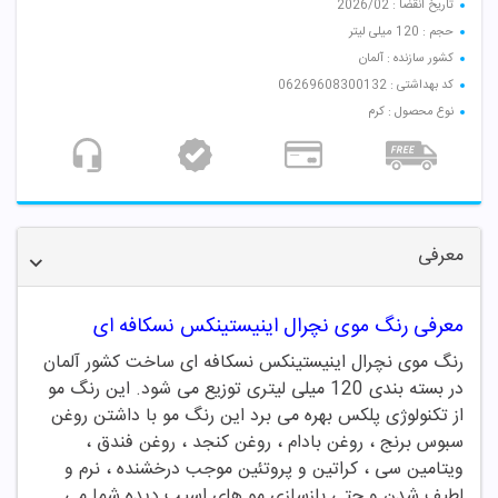
تاریخ انقضا : 2026/02
حجم : 120 میلی لیتر
کشور سازنده : آلمان
کد بهداشتی : 06269608300132
نوع محصول : کرم
معرفی
معرفی رنگ موی نچرال اینیستینکس نسکافه ای
رنگ موی نچرال اینیستینکس نسکافه ای ساخت کشور آلمان
در بسته بندی 120 میلی لیتری توزیع می شود. این رنگ مو
از تکنولوژی پلکس بهره می برد این رنگ مو با داشتن روغن
سبوس برنج ، روغن بادام ، روغن کنجد ، روغن فندق ،
ویتامین سی ، کراتین و پروتئین موجب درخشنده ، نرم و
لطیف شدن و حتی بازسازی مو های اسیب دیده شما می