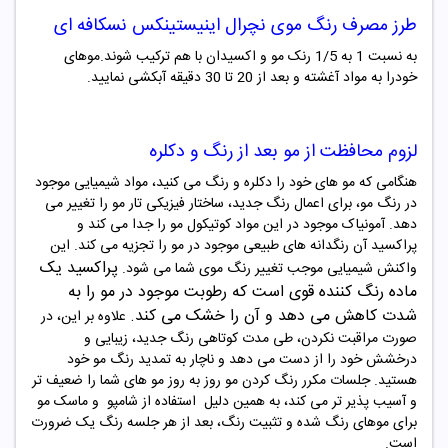
طرز مصرف رنگ
موی نچرال اینیستینکس نسکافه ای
به نسبت 1 به 1/5 رنک مو و اکسیدان با هم ترکیب شوند.موهای
خودرا به مواد آغشته و بعد از 20 تا 30 دقیقه آبکشی نمایید.
لزوم محافظت از مو بعد از رنگ و دکلره
هنگامی که مو های خود را دکلره و رنگ می کنید، مواد شیمیایی موجود
در رنگ مو، برای اعمال رنگ جدید، ساختار فیزیکی تار مو را تغییر می
دهد. آمونیاک موجود در این مواد کوتیکول مو را جدا می کند و
پراکسید آن رنگدانه های طبیعی موجود در مو را تجزیه می کند. این
پراکسید یک
واکنش شیمیایی موجب تغییر رنگ موی شما می شود
.
ماده رنگ‌ کننده قوی است که رطوبت
موجود در مو را به
شدت کاهش می دهد و آن را خشک می کند
.
علاوه بر این، در
صورت مراقبت نکردن، طی مدت کوتاهی رنگ جدید، زیبایی و
درخشش خود را از دست می دهد و ناچار به تمدید رنگ مو خود
هستید. جلسات مکرر رنگ کردن مو روز به روز مو های شما را ضعیف تر
و آسیب پذیر تر می کند، به همین دلیل
استفاده از شامپو و ماسک مو
برای موهای رنگ شده و تثبیت رنگ، بعد از هر جلسه رنگ یک ضرورت
است
.