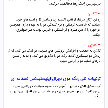
در برابر این رادیکال‌ها محافظت می‌کند
.
📌
آرگان
:
روغن آرگان سرشار از آنتی اکسیدان، ویتامین
E
و اسیدهای چرب
میباشد که خاصیت آبرسانی و نرم کنندگی مو را به عهده دارد. همچنین
مو خوره را از بین میبرد و از خشکی و خارش پوست سر جلوگیری
میکند
.
📌
کلاژن
:
کلاژن به حمایت و افزایش پروتئین های سازنده مو کمک می کند، که از
ریزش مو پیشگیری کرده، رشد مو را تشویق می کند، و پدیدار شدن
تارهای سفید مو را از بین میبرد
.
ترکیبات کلی رنگ موی
نچرال اینیستینکس نسکافه ای
آب ، ستیل الکل ، کراتین ، آمونیاک ، سدیم سولفات ، ویتامین سی ،
روغن کنجد ، روغن سبوس برنج ، رغن بادام ، روغن فندق ، پروتئین و
رنگ.