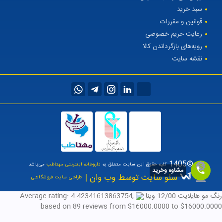
سبد خرید
قوانین و مقررات
رعایت حریم خصوصی
رویه‌های بازگرداندن کالا
نقشه سایت
©1405
کلیه حقوق این سایت متعلق به
داروخانه اینترنتی مهتاطب
می‌باشد
مشاوه وخرید
سئو سایت توسط وب وان |
طراحی سایت فروشگاهی
رنگ مو هایلایت 12/00 وینا
,
4.42341613863754
Average rating:
based on
89
reviews
from $
16000.0000
to $
16000.0000