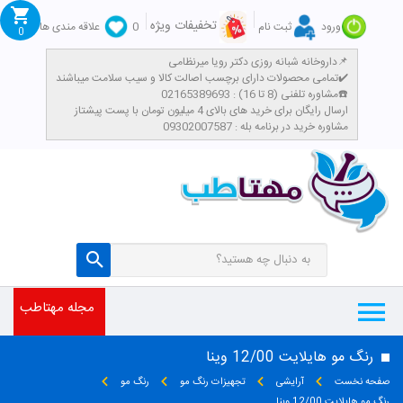
تخفیفات ویژه
ورود
ثبت نام
0
علاقه مندی ها
0
داروخانه شبانه روزی دکتر رویا میرنظامی📌
تمامی محصولات دارای برچسب اصالت کالا و سیب سلامت میباشند✔️
مشاوره تلفنی (8 تا 16) : 02165389693☎️
​ارسال رایگان برای خرید های بالای 4 میلیون تومان با پست پیشتاز
مشاوره خرید در برنامه بله : 09302007587
مجله مهتاطب
رنگ مو هایلایت 12/00 وینا
صفحه نخست
آرایشی
تجهیزات رنگ مو
رنگ مو
رنگ مو هایلایت 12/00 وینا