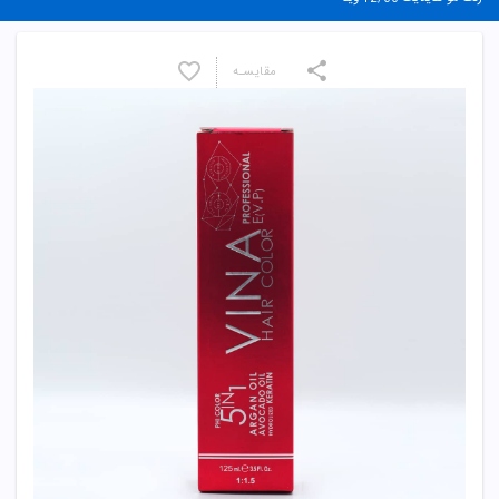
مقایسـه