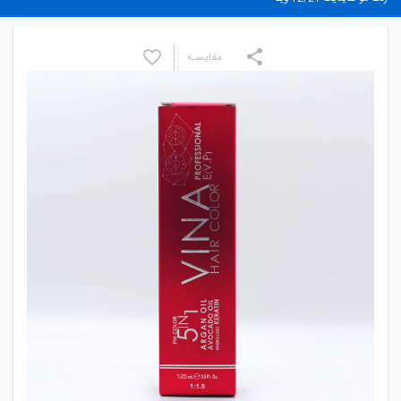
مقایسـه