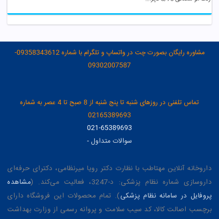
مشاوره رایگان بصورت چت در واتساپ و تلگرام با شماره 09358343612-
09302007587
تماس تلفنی در روزهای شنبه تا پنج شنبه از 8 صبح تا 4 عصر به شماره
02165389693
021-65389693
سوالات متداول
-
داروخانه آنلاین مهتاطب با نظارت دکتر رویا میرنظامی، دکترای حرفه‌ای
داروسازی شماره نظام پزشکی: د-3247، فعالیت می‌کند. (
مشاهده
پروفایل در سامانه نظام پزشکی
). تمام محصولات این فروشگاه دارای
برچسب اصالت کالا، کد سیب سلامت و پروانه رسمی از وزارت بهداشت