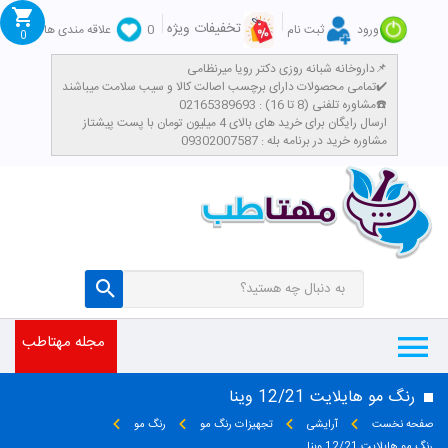
تخفیفات ویژه
ورود
ثبت نام
0
علاقه مندی ها
0
داروخانه شبانه روزی دکتر رویا میرنظامی📌
تمامی محصولات دارای برچسب اصالت کالا و سیب سلامت میباشند✔️
مشاوره تلفنی (8 تا 16) : 02165389693☎️
​ارسال رایگان برای خرید های بالای 4 میلیون تومان با پست پیشتاز
مشاوره خرید در برنامه بله : 09302007587
مجله مهتاطب
رنگ مو هایلایت 12/21 وینا
صفحه نخست
آرایشی
تجهیزات رنگ مو
رنگ مو
رنگ مو هایلایت 12/21 وینا