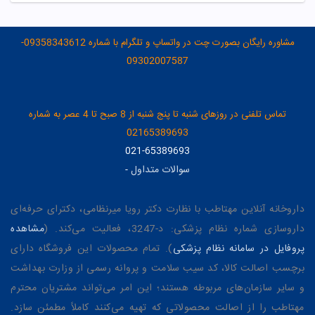
مشاوره رایگان بصورت چت در واتساپ و تلگرام با شماره 09358343612-
09302007587
تماس تلفنی در روزهای شنبه تا پنج شنبه از 8 صبح تا 4 عصر به شماره
02165389693
021-65389693
سوالات متداول
-
داروخانه آنلاین مهتاطب با نظارت دکتر رویا میرنظامی، دکترای حرفه‌ای
داروسازی شماره نظام پزشکی: د-3247، فعالیت می‌کند. (
مشاهده
پروفایل در سامانه نظام پزشکی
). تمام محصولات این فروشگاه دارای
برچسب اصالت کالا، کد سیب سلامت و پروانه رسمی از وزارت بهداشت
و سایر سازمان‌های مربوطه هستند؛ این امر می‌تواند مشتریان محترم
مهتاطب را از اصالت محصولاتی که تهیه می‌کنند کاملاً مطمئن سازد.