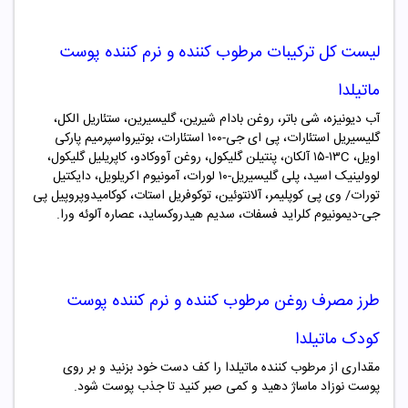
لیست کل ترکیبات مرطوب کننده و نرم کننده پوست
ماتیلدا
آب دیونیزه، شی باتر، روغن بادام شیرین، گلیسیرین، ستئاریل الکل،
گلیسیریل استئارات، پی ای جی-۱۰۰ استئارات، بوتیرواسپرمیم پارکی
اویل،
C
۱۳-۱۵ آلکان، پنتیلن گلیکول، روغن آووکادو، کاپریلیل گلیکول،
لوولینیک اسید، پلی گلیسیریل-۱۰ لورات، آمونیوم اکریلویل، دایکتیل
تورات/ وی پی کوپلیمر، آلانتوئین، توکوفریل استات، کوکامیدوپروپیل پی
جی-دیمونیوم کلراید فسفات، سدیم هیدروکساید، عصاره آلوئه ورا.
طرز مصرف روغن مرطوب کننده و نرم کننده پوست
کودک ماتیلدا
مقداری از مرطوب کننده ماتیلدا را کف دست خود بزنید و بر روی
پوست نوزاد ماساژ دهید و کمی صبر کنید تا جذب پوست شود.