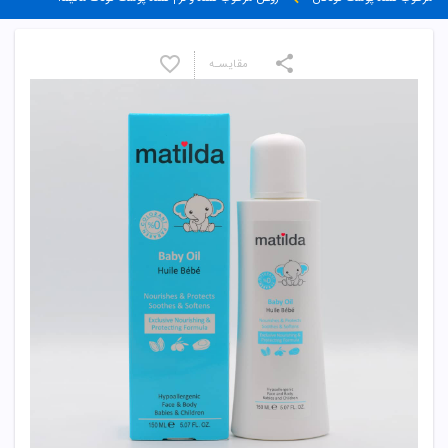
مقایسـه