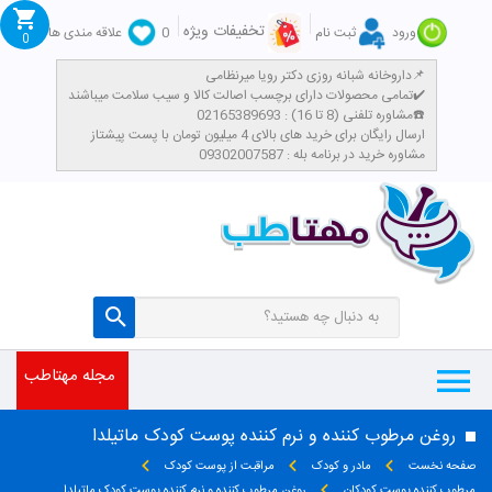
تخفیفات ویژه
ورود
ثبت نام
0
علاقه مندی ها
0
داروخانه شبانه روزی دکتر رویا میرنظامی📌
تمامی محصولات دارای برچسب اصالت کالا و سیب سلامت میباشند✔️
مشاوره تلفنی (8 تا 16) : 02165389693☎️
​ارسال رایگان برای خرید های بالای 4 میلیون تومان با پست پیشتاز
مشاوره خرید در برنامه بله : 09302007587
مجله مهتاطب
روغن مرطوب کننده و نرم کننده پوست کودک ماتیلدا
صفحه نخست
مادر و کودک
مراقبت از پوست کودک
مرطوب کننده پوست کودکان
روغن مرطوب کننده و نرم کننده پوست کودک ماتیلدا