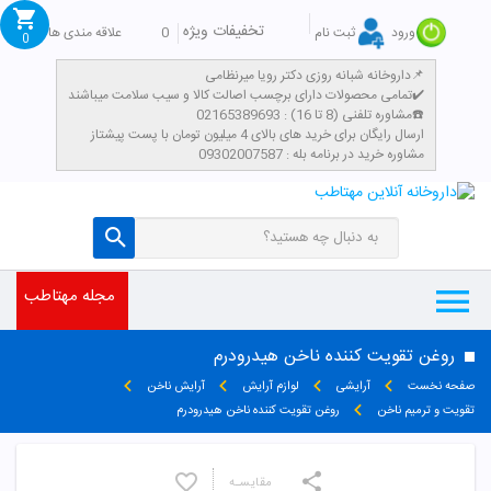
تخفیفات ویژه
0
علاقه مندی ها
ورود
ثبت نام
0
داروخانه شبانه روزی دکتر رویا میرنظامی📌
تمامی محصولات دارای برچسب اصالت کالا و سیب سلامت میباشند✔️
مشاوره تلفنی (8 تا 16) : 02165389693☎️
​ارسال رایگان برای خرید های بالای 4 میلیون تومان با پست پیشتاز
مشاوره خرید در برنامه بله : 09302007587
مجله مهتاطب
روغن تقویت کننده ناخن هیدرودرم
صفحه نخست
آرایشی
لوازم آرایش
آرایش ناخن
تقویت و ترمیم ناخن
روغن تقویت کننده ناخن هیدرودرم
مقایسـه