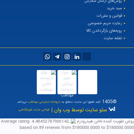
روش‌های ارسال سفارش
سبد خرید
قوانین و مقررات
رعایت حریم خصوصی
رویه‌های بازگرداندن کالا
نقشه سایت
©1405
کلیه حقوق این سایت متعلق به
داروخانه اینترنتی مهتاطب
می‌باشد
سئو سایت توسط وب وان |
طراحی سایت فروشگاهی
روغن تقویت کننده ناخن هیدرودرم
,
4.48452787906142
Average rating:
based on
89
reviews
from $
180000.0000
to $
180000.0000