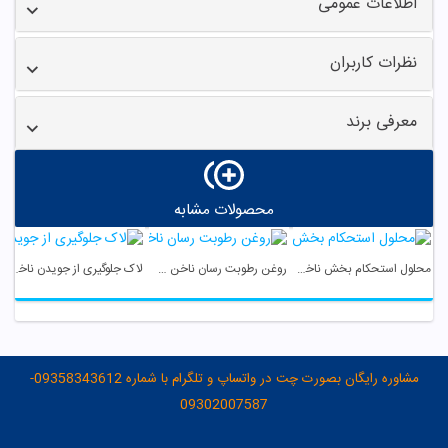
اطلاعات عمومی
نظرات کاربران
معرفی برند
محصولات مشابه
محلول استحکام بخش ناخن هراند
روغن رطوبت رسان ناخن هراند
لاک جلوگیری از جویدن ناخن هیدرودرم
مشاوره رایگان بصورت چت در واتساپ و تلگرام با شماره 09358343612-
09302007587