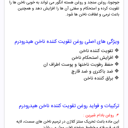
جوجوبا، روغن سنجد و روغن هسته انگور می تواند به خوبی ناخن ها را
تقویت کرده و استحکام و سفتی آن ها را افزایش دهد و همچنین
باعث نرمی و لطافت ناخن ها شود.
ویژگی های اصلی
روغن تقویت کننده ناخن هیدرودرم
🔷 تقویت کننده ناخن
🔷 افزایش استحکام ناخن
🔷 حفظ رطوبت ناخنها و پوست اطراف ان
🔷 ضد باکتری و ضد قارچ
🔷 براق کننده ناخن
ترکیبات و فواید
روغن تقویت کننده ناخن هیدرودرم
📌 روغن بادام شیرین :
این ماده باعث تحریک سنتز کلاژن در ترمیم ناخن های سست، لایه
لایه، فرورفته و خطوط صفحه ناخن موثر می باشد.