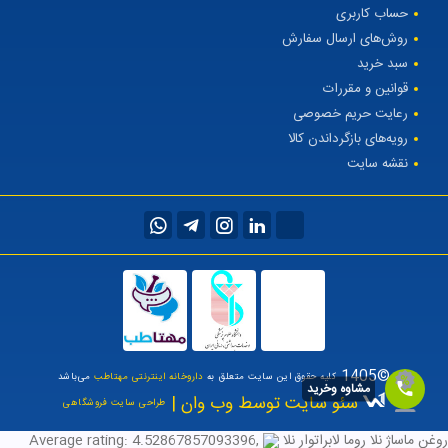
حساب کاربری
روش‌های ارسال سفارش
سبد خرید
قوانین و مقررات
رعایت حریم خصوصی
رویه‌های بازگرداندن کالا
نقشه سایت
©1405
کلیه حقوق این سایت متعلق به
داروخانه اینترنتی مهتاطب
می‌باشد
مشاوه وخرید
سئو سایت توسط وب وان |
طراحی سایت فروشگاهی
روغن ماساژ نلا روما لابراتوار نلا
,
4.52867857093396
Average rating: