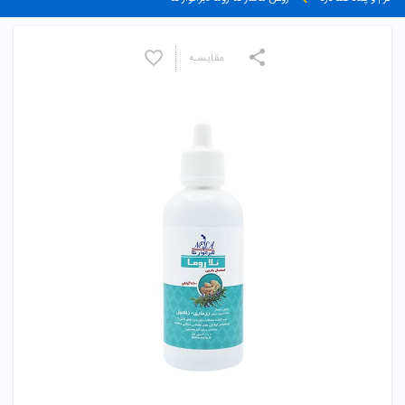
مقایسـه