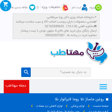
تخفیفات ویژه
ورود
ثبت نام
0
علاقه مندی ها
0
داروخانه شبانه روزی دکتر رویا میرنظامی📌
تمامی محصولات دارای برچسب اصالت کالا و سیب سلامت میباشند✔️
مشاوره تلفنی (8 تا 16) : 02165389693☎️
​ارسال رایگان برای خرید های بالای 4 میلیون تومان با پست پیشتاز
مشاوره خرید در برنامه بله : 09302007587
مجله مهتاطب
روغن ماساژ نلا روما لابراتوار نلا
صفحه نخست
لوازم پزشکی
لوازم کاهش درد عضلات
کرم و پماد ضد درد
روغن ماساژ نلا روما لابراتوار نلا