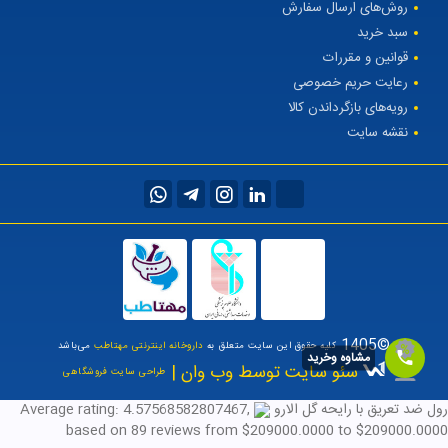
روش‌های ارسال سفارش
سبد خرید
قوانین و مقررات
رعایت حریم خصوصی
رویه‌های بازگرداندن کالا
نقشه سایت
©1405
کلیه حقوق این سایت متعلق به
داروخانه اینترنتی مهتاطب
می‌باشد
مشاوه وخرید
سئو سایت توسط وب وان |
طراحی سایت فروشگاهی
رول ضد تعریق با رایحه گل الارو
,
4.57568582807467
Average rating:
based on
89
reviews
from $
209000.0000
to $
209000.0000