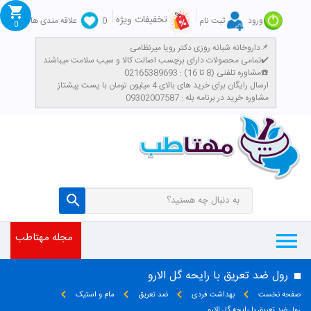
تخفیفات ویژه
ورود
ثبت نام
0
علاقه مندی ها
0
داروخانه شبانه روزی دکتر رویا میرنظامی📌
تمامی محصولات دارای برچسب اصالت کالا و سیب سلامت میباشند✔️
مشاوره تلفنی (8 تا 16) : 02165389693☎️
​ارسال رایگان برای خرید های بالای 4 میلیون تومان با پست پیشتاز
مشاوره خرید در برنامه بله : 09302007587
مجله مهتاطب
رول ضد تعریق با رایحه گل الارو
صفحه نخست
بهداشت فردی
ضد تعریق
مام و استیک
رول ضد تعریق با رایحه گل الارو