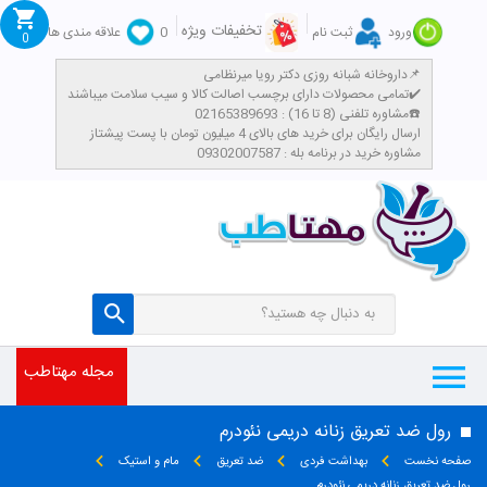
تخفیفات ویژه
ورود
ثبت نام
0
علاقه مندی ها
0
داروخانه شبانه روزی دکتر رویا میرنظامی📌
تمامی محصولات دارای برچسب اصالت کالا و سیب سلامت میباشند✔️
مشاوره تلفنی (8 تا 16) : 02165389693☎️
​ارسال رایگان برای خرید های بالای 4 میلیون تومان با پست پیشتاز
مشاوره خرید در برنامه بله : 09302007587
مجله مهتاطب
رول ضد تعریق زنانه دریمی نئودرم
صفحه نخست
بهداشت فردی
ضد تعریق
مام و استیک
رول ضد تعریق زنانه دریمی نئودرم