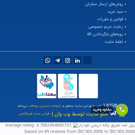
روش‌های ارسال سفارش
سبد خرید
قوانین و مقررات
رعایت حریم خصوصی
رویه‌های بازگرداندن کالا
نقشه سایت
©1405
کلیه حقوق این سایت متعلق به
داروخانه اینترنتی مهتاطب
می‌باشد
مشاوه وخرید
سئو سایت توسط وب وان |
طراحی سایت فروشگاهی
رول ضد تعریق زنانه دریمی نئودرم
,
4.7882494080757
Average rating:
based on
89
reviews
from $
81500.0000
to $
81500.0000