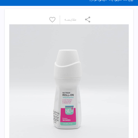
مقایسـه