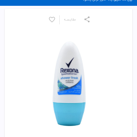
مقایسـه