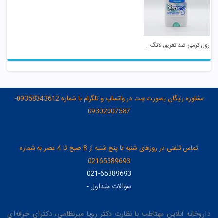
رول کرمی ضد تعریق لانگ لستینگ زنانه کامان
مشاوره رایگان بصورت چت در واتساپ و تلگرام با شماره 09358343612-
09302007587
تماس تلفنی در روزهای شنبه تا پنج شنبه از 8 صبح تا 4 عصر به شماره
02165389693
021-65389693
سوالات متداول
-
داروخانه آنلاین مهتاطب با نظارت دکتر رویا میرنظامی، دکترای حرفه‌ای