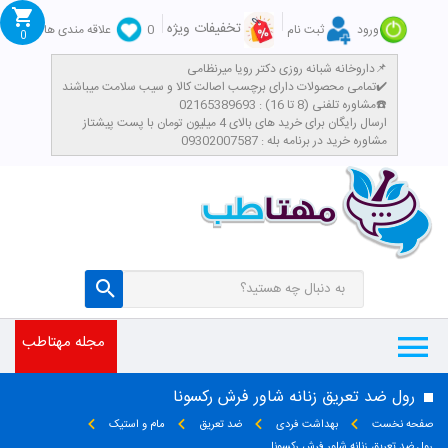
تخفیفات ویژه
ورود
ثبت نام
0
علاقه مندی ها
0
داروخانه شبانه روزی دکتر رویا میرنظامی📌
تمامی محصولات دارای برچسب اصالت کالا و سیب سلامت میباشند✔️
مشاوره تلفنی (8 تا 16) : 02165389693☎️
​ارسال رایگان برای خرید های بالای 4 میلیون تومان با پست پیشتاز
مشاوره خرید در برنامه بله : 09302007587
مجله مهتاطب
رول ضد تعریق زنانه شاور فرش رکسونا
صفحه نخست
بهداشت فردی
ضد تعریق
مام و استیک
رول ضد تعریق زنانه شاور فرش رکسونا