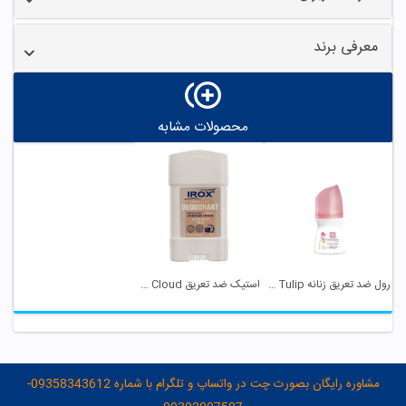
معرفی برند
محصولات مشابه
رول ضد تعریق زنانه Tulip مای
استیک ضد تعریق White Cloud ایروکس
مشاوره رایگان بصورت چت در واتساپ و تلگرام با شماره 09358343612-