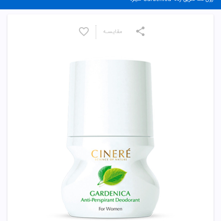
مقایسـه