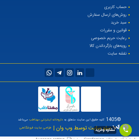
حساب کاربری
روش‌های ارسال سفارش
سبد خرید
قوانین و مقررات
رعایت حریم خصوصی
رویه‌های بازگرداندن کالا
نقشه سایت
©1405
کلیه حقوق این سایت متعلق به
داروخانه اینترنتی مهتاطب
می‌باشد
سئو سایت توسط وب وان |
طراحی سایت فروشگاهی
مشاوه وخرید