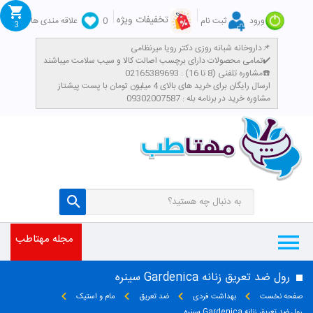
تخفیفات ویژه
ورود
ثبت نام
0
علاقه مندی ها
3
داروخانه شبانه روزی دکتر رویا میرنظامی📌
تمامی محصولات دارای برچسب اصالت کالا و سیب سلامت میباشند✔️
مشاوره تلفنی (8 تا 16) : 02165389693☎️
​ارسال رایگان برای خرید های بالای 4 میلیون تومان با پست پیشتاز
مشاوره خرید در برنامه بله : 09302007587
مجله مهتاطب
رول ضد تعریق زنانه Gardenica سینره
صفحه نخست
بهداشت فردی
ضد تعریق
مام و استیک
رول ضد تعریق زنانه Gardenica سینره