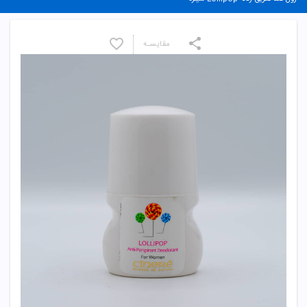
مقایسـه