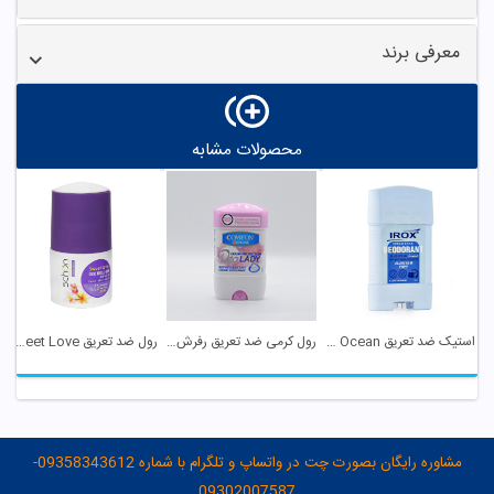
معرفی برند
محصولات مشابه
استیک ضد تعریق Blue Ocean بانوان ایروکس
رول کرمی ضد تعریق رفرش سنت زنانه کامان
رول ضد تعریق Sweet Love شون
مشاوره رایگان بصورت چت در واتساپ و تلگرام با شماره 09358343612-
09302007587