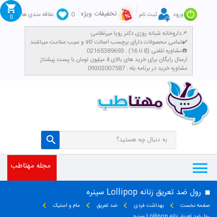
تخفیفات ویژه
ورود
ثبت نام
0
علاقه مندی ها
0
داروخانه شبانه روزی دکتر رویا میرنظامی📌
تمامی محصولات دارای برچسب اصالت کالا و سیب سلامت میباشند✔️
مشاوره تلفنی (8 تا 16) : 02165389693☎️
​ارسال رایگان برای خرید های بالای 4 میلیون تومان با پست پیشتاز
مشاوره خرید در برنامه بله : 09302007587
مجله مهتاطب
رول ضد تعریق زنانه Lollipop سینره
صفحه نخست
بهداشت فردی
ضد تعریق
مام و استیک
رول ضد تعریق زنانه Lollipop سینره