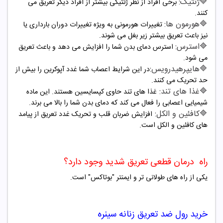
🔷ژنتیک:
برخی افراد از نظر ژنتیکی بیشتر از افراد دیگر تعریق می
کنند.
🔷هورمون ها:
تغییرات هورمونی به ویژه تغییرات دوران بارداری یا
نیز باعث تعریق بیشتر زیر بغل می شوند.
🔷استرس:
استرس دمای بدن شما را افزایش می دهد و باعث تعریق
می شود.
🔷هایپرهیدرویس:
در این شرایط اعصاب شما غدد آپوکرین را بیش از
حد تحریک می کنند.
🔷غذا های تند:
غذا های تند حاوی کپسایسین هستند. این ماده
شیمیایی اعصابی را فعال می کند که دمای بدن شما را بالا می برند.
🔷کافئین و الکل:
افزایش ضربان قلب و تحریک غدد تعریق از پیامد
های کافئین و الکل است.
راه درمان قطعی تعریق شدید وجود دارد؟
یکی از راه های طولانی تر و ایمنتر "بوتاکس" است.
خرید رول ضد تعریق
زنانه
سینره