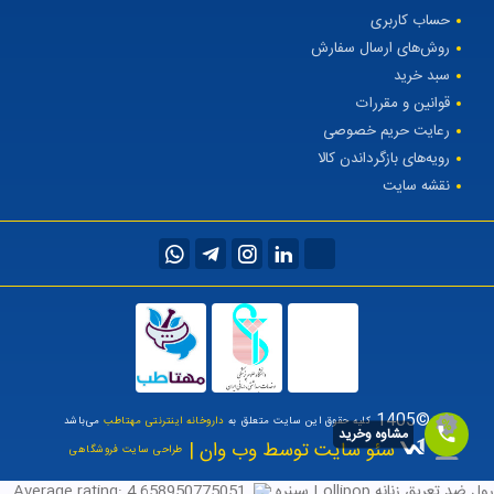
حساب کاربری
روش‌های ارسال سفارش
سبد خرید
قوانین و مقررات
رعایت حریم خصوصی
رویه‌های بازگرداندن کالا
نقشه سایت
©1405
کلیه حقوق این سایت متعلق به
داروخانه اینترنتی مهتاطب
می‌باشد
مشاوه وخرید
سئو سایت توسط وب وان |
طراحی سایت فروشگاهی
رول ضد تعریق زنانه Lollipop سینره
,
4.658950775051
Average rating: