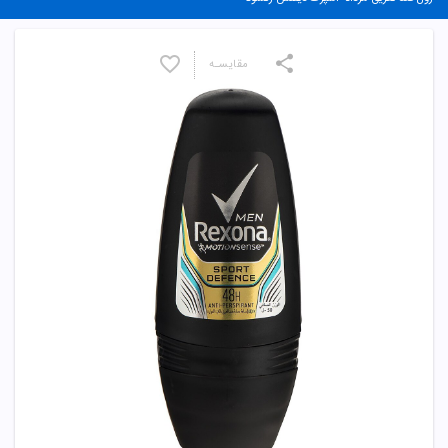
مقایسـه