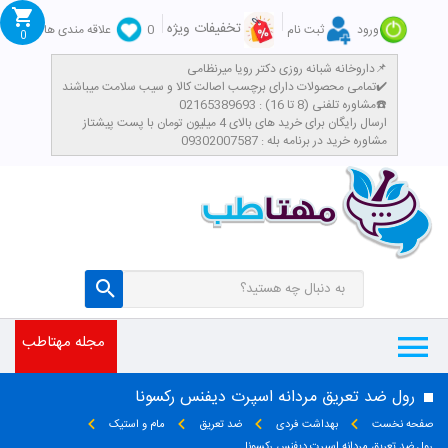
تخفیفات ویژه
ورود
ثبت نام
0
علاقه مندی ها
0
داروخانه شبانه روزی دکتر رویا میرنظامی📌
تمامی محصولات دارای برچسب اصالت کالا و سیب سلامت میباشند✔️
مشاوره تلفنی (8 تا 16) : 02165389693☎️
​ارسال رایگان برای خرید های بالای 4 میلیون تومان با پست پیشتاز
مشاوره خرید در برنامه بله : 09302007587
مجله مهتاطب
رول ضد تعریق مردانه اسپرت دیفنس رکسونا
صفحه نخست
بهداشت فردی
ضد تعریق
مام و استیک
رول ضد تعریق مردانه اسپرت دیفنس رکسونا