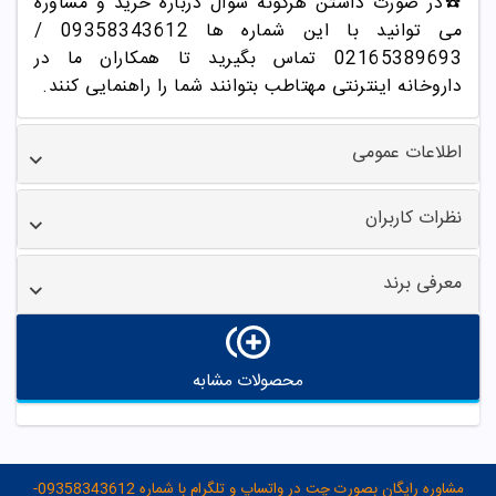
☎️در صورت داشتن هرگونه سوال درباره خرید و مشاوره
می توانید با این شماره ها 09358343612 /
02165389693
تماس بگیرید تا همکاران ما در
داروخانه اینترنتی مهتاطب بتوانند شما را راهنمایی کنند.
اطلاعات عمومی
نظرات کاربران
معرفی برند
محصولات مشابه
مشاوره رایگان بصورت چت در واتساپ و تلگرام با شماره 09358343612-