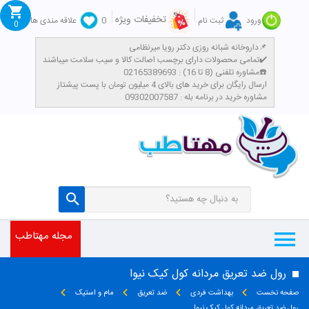
تخفیفات ویژه
ورود
ثبت نام
0
علاقه مندی ها
0
داروخانه شبانه روزی دکتر رویا میرنظامی📌
تمامی محصولات دارای برچسب اصالت کالا و سیب سلامت میباشند✔️
مشاوره تلفنی (8 تا 16) : 02165389693☎️
​ارسال رایگان برای خرید های بالای 4 میلیون تومان با پست پیشتاز
مشاوره خرید در برنامه بله : 09302007587
مجله مهتاطب
رول ضد تعریق مردانه کول کیک نیوا
صفحه نخست
بهداشت فردی
ضد تعریق
مام و استیک
رول ضد تعریق مردانه کول کیک نیوا